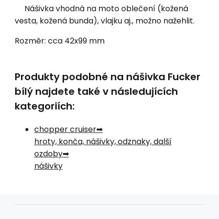
Nášivka vhodná na moto oblečení (kožená
vesta, kožená bunda), vlajku aj., možno nažehlit.
Rozměr: cca 42x99 mm
Produkty podobné na nášivka Fucker
bílý najdete také v následujících
kategoriích:
chopper cruiser
hroty, konča, nášivky, odznaky, další
ozdoby
nášivky