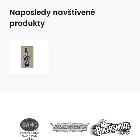
Naposledy navštívené
produkty
nášivka
Fucker
bílý