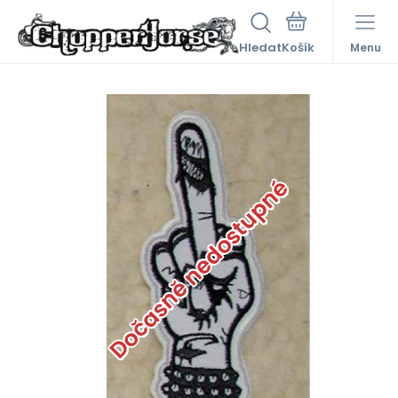
Hledat
Menu
Dočasně nedostupné