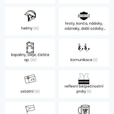
hroty, konča, nášivky,
helmy
odznaky, další ozdoby
16
105
kapaliny, oleje, čističe
ap.
komunikace
32
2
reflexní bezpečnostní
ostatní
prvky
15
6