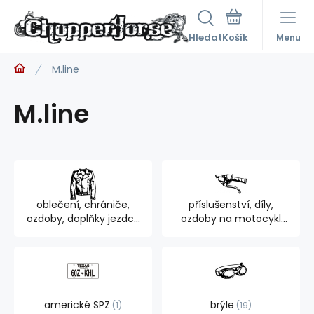
Hledat
Menu
M.line
M.line
oblečení, chrániče,
příslušenství, díly,
ozdoby, doplňky jezdce
ozdoby na motocykl
894
762
americké SPZ
brýle
1
19