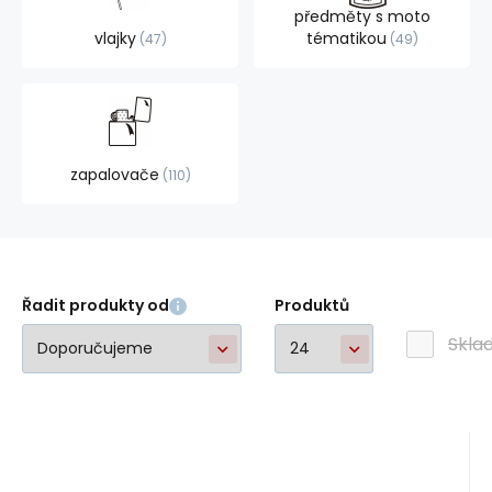
předměty s moto
vlajky
tématikou
47
49
zapalovače
110
Řadit produkty od
Produktů
Skla
Kód:
EAN:
A47742
341471
na dotaz
M.line