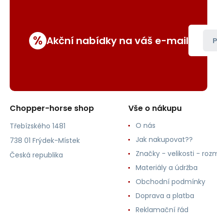
%
Akční nabídky na váš e-mail
P
Chopper-horse shop
Vše o nákupu
O nás
Třebízského 1481
Jak nakupovat??
738 01 Frýdek-Místek
Značky - velikosti - roz
Česká republika
Materiály a údržba
Obchodní podmínky
Doprava a platba
Reklamační řád