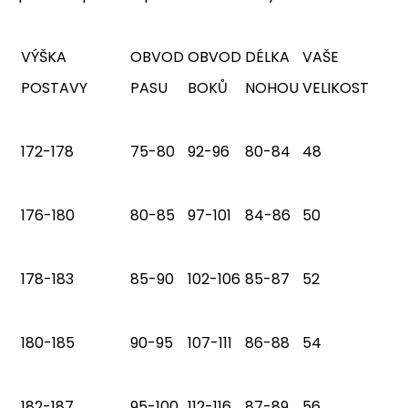
VÝŠKA
OBVOD
OBVOD
DÉLKA
VAŠE
POSTAVY
PASU
BOKŮ
NOHOU
VELIKOST
172-178
75-80
92-96
80-84
48
176-180
80-85
97-101
84-86
50
178-183
85-90
102-106
85-87
52
180-185
90-95
107-111
86-88
54
182-187
95-100
112-116
87-89
56