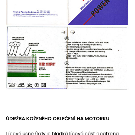
ÚDRŽBA KOŽENÉHO OBLEČENÍ NA MOTORKU
Lícové usně (kdy je hladká lícová část opatřena