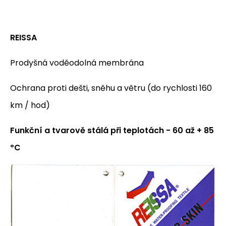
REISSA
Prodyšná voděodolná membrána
Ochrana proti dešti, sněhu a větru (do rychlosti 160
km / hod)
Funkční a tvarově stálá při teplotách - 60 až + 85
ºC