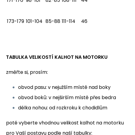
171-176
98-101
82-85
108-111
44
173-179
101-104
85-88
111-114
46
TABULKA VELIKOSTÍ KALHOT NA MOTORKU
změřte si, prosím:
obvod pasu: v nejužším místě nad boky
obvod boků: v nejširším místě přes bedra
délka nohou: od rozkroku k chodidlům
poté vyberte vhodnou velikost kalhot na motorku
pro Vaší postavu podle naší tabulky: