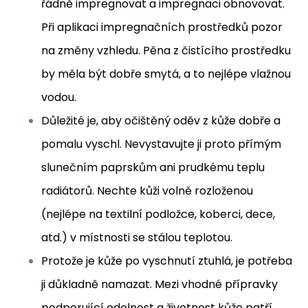
řádně impregnovat a impregnaci obnovovat.
Při aplikaci impregnačních prostředků pozor
na změny vzhledu. Pěna z čistícího prostředku
by měla být dobře smytá, a to nejlépe vlažnou
vodou.
Důležité je, aby očištěný oděv z kůže dobře a
pomalu vyschl. Nevystavujte ji proto přímým
slunečním paprskům ani prudkému teplu
radiátorů. Nechte kůži volně rozloženou
(nejlépe na textilní podložce, koberci, dece,
atd.) v místnosti se stálou teplotou.
Protože je kůže po vyschnutí ztuhlá, je potřeba
ji důkladně namazat. Mezi vhodné přípravky
podporující odolnost a životnost kůže patří