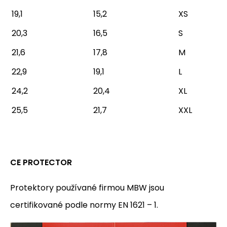
19,1
15,2
XS
20,3
16,5
S
21,6
17,8
M
22,9
19,1
L
24,2
20,4
XL
25,5
21,7
XXL
CE PROTECTOR
Protektory používané firmou MBW jsou
certifikované podle normy EN 1621 – 1.