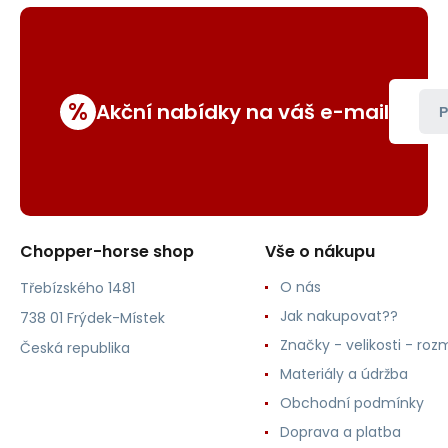
%
Akční nabídky na váš e-mail
P
Chopper-horse shop
Vše o nákupu
O nás
Třebízského 1481
Jak nakupovat??
738 01 Frýdek-Místek
Značky - velikosti - roz
Česká republika
Materiály a údržba
Obchodní podmínky
Doprava a platba