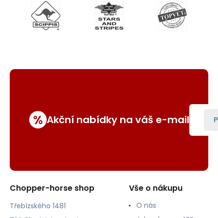
%
Akční nabídky na váš e-mail
P
Chopper-horse shop
Vše o nákupu
O nás
Třebízského 1481