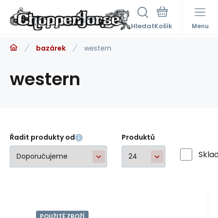
Hledat
Menu
bazárek
western
western
Řadit produkty od
Produktů
Skla
POUŽITÉ ZBOŽÍ
Kód:
EAN:
r059
r059