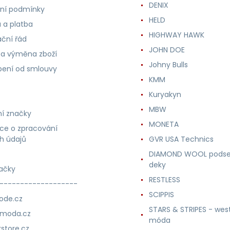
DENIX
ní podmínky
HELD
 a platba
HIGHWAY HAWK
ční řád
JOHN DOE
 a výměna zboží
Johny Bulls
ení od smlouvy
KMM
Kuryakyn
MBW
í značky
MONETA
ce o zpracování
h údajů
GVR USA Technics
DIAMOND WOOL podse
deky
ačky
RESTLESS
-------------------
SCIPPIS
ode.cz
STARS & STRIPES - wes
nmoda.cz
móda
store.cz