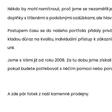
Někdo by mohl namítnout, proč jsme se nezaměřili j
doplňky s třásněmi a podobnými ozdůbkami, ale hlavn
Postupem času se do našeho portfolia přidaly pri
kladou důraz na kvalitu, individuální přístup k zák
unii.
Jsme s Vámi již od roku 2008. Za tu dobu jsme získa
pokud budete potřebovat s něčím pomoci nebo poradi
A zde pár fotek z naší kamenné prodejny.