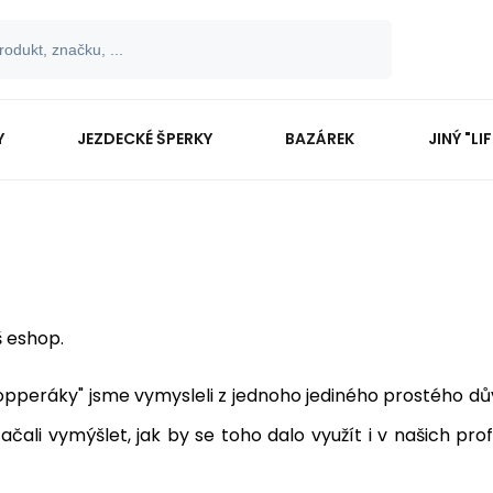
Y
JEZDECKÉ ŠPERKY
BAZÁREK
JINÝ "LI
š eshop.
pperáky" jsme vymysleli z jednoho jediného prostého dův
ali vymýšlet, jak by se toho dalo využít i v našich prof