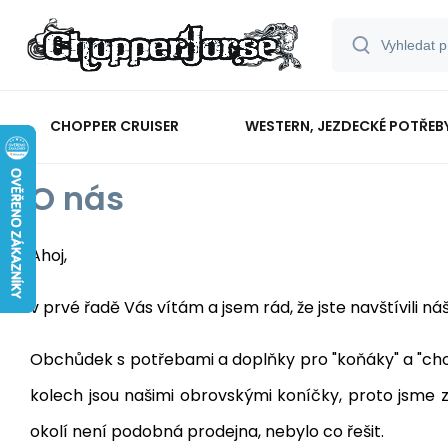
CHOPPER CRUISER
WESTERN, JEZDECKÉ POTŘEB
O nás
Ahoj,
v prvé řadě Vás vítám a jsem rád, že jste navštívili ná
Obchůdek s potřebami a doplňky pro "koňáky" a "cho
kolech jsou našimi obrovskými koníčky, proto jsme zač
okolí není podobná prodejna, nebylo co řešit.