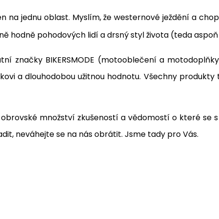
en na jednu oblast. Myslím, že westernové ježdění a cho
ě hodně pohodových lidí a drsný styl života (teda aspoň
vátní značky BIKERSMODE (motooblečení a motodoplňky)
azníkovi a dlouhodobou užitnou hodnotu. Všechny produkt
li obrovské množství zkušeností a vědomostí o které se s
t, neváhejte se na nás obrátit. Jsme tady pro Vás.