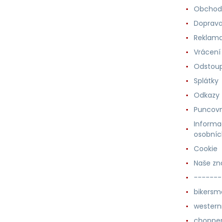
Obchod
Doprava
Reklama
Vrácení
Odstoup
Splátky
Odkazy
Puncovn
Informa
osobníc
Cookie
Naše zn
-------
bikersm
wester
chopper