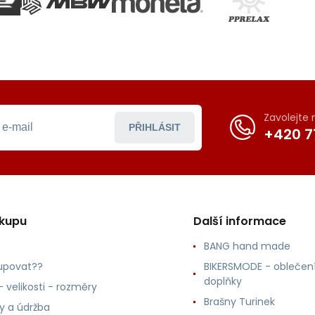
Zavolejte
PŘIHLÁSIT
+420 7
ákupu
Další informace
BANG hand made
upovat??
BIKERSMODE - oblečení
doplňky
 velikosti - rozměry
Brašny Turinek
ly a údržba