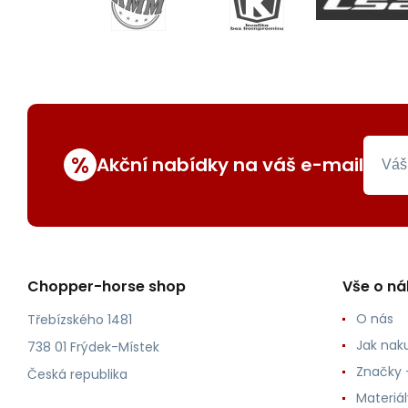
%
Akční nabídky na váš e-mail
Chopper-horse shop
Vše o n
O nás
Třebízského 1481
Jak nak
738 01 Frýdek-Místek
Značky -
Česká republika
Materiá