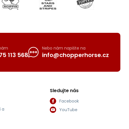
 nám
Nebo nám napište na
75 113 568
info@chopperhorse.cz
Sledujte nás
Facebook
 a
YouTube