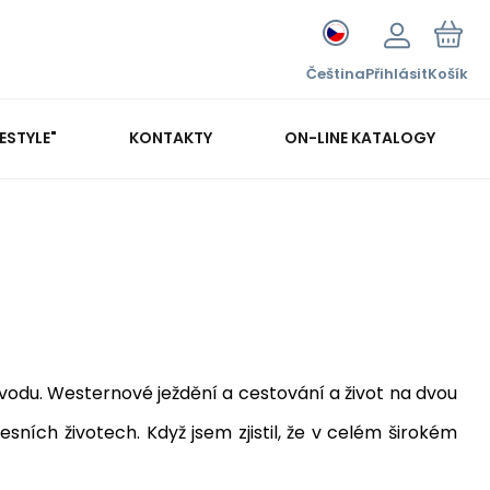
Čeština
Přihlásit
Košík
FESTYLE"
KONTAKTY
ON-LINE KATALOGY
odu. Westernové ježdění a cestování a život na dvou
esních životech. Když jsem zjistil, že v celém širokém