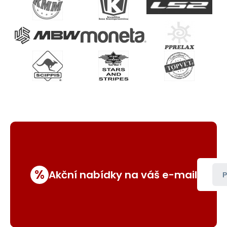
%
Akční nabídky na váš e-mail
P