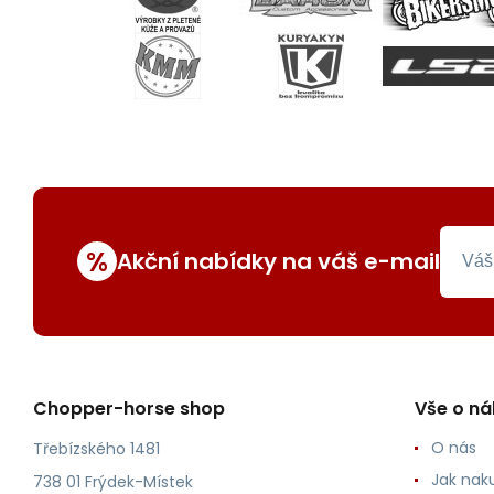
%
Akční nabídky na váš e-mail
Chopper-horse shop
Vše o n
O nás
Třebízského 1481
Jak nak
738 01 Frýdek-Místek