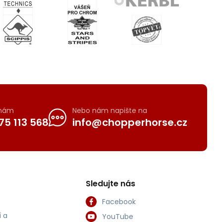
 nám
Nebo nám napište na
75 113 568
info@chopperhorse.cz
Sledujte nás
Facebook
 a
YouTube