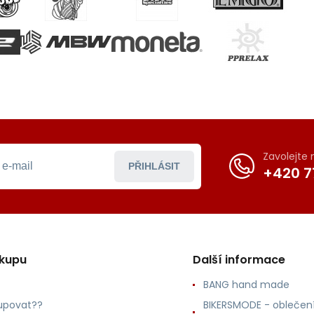
Zavolejte
PŘIHLÁSIT
+420 7
ákupu
Další informace
BANG hand made
upovat??
BIKERSMODE - oblečení