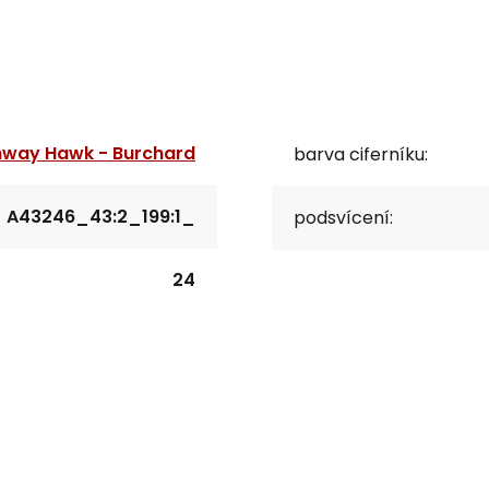
hway Hawk - Burchard
barva ciferníku:
A43246_43:2_199:1_
podsvícení:
24