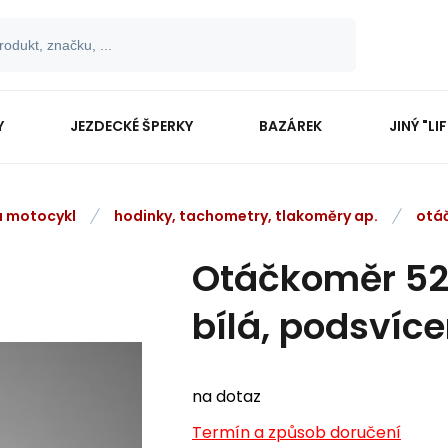
Y
JEZDECKÉ ŠPERKY
BAZÁREK
JINÝ "LI
na motocykl
hodinky, tachometry, tlakoměry ap.
otá
Otáčkoměr 52
bílá, podsvíc
na dotaz
Termín a způsob doručení