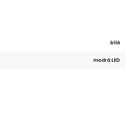
bílá
modrá LED