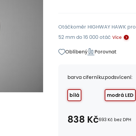
Otáčkoměr HIGHWAY HAWK pro s
52 mm do 16 000 otáč
Více
Oblíbený
Porovnat
barva ciferníku:
podsvícení:
bílá
modrá LED
838
Kč
693
Kč
bez DPH