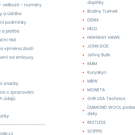
doplňky
 velikosti - rozměry
Brašny Turinek
ly a údržba
DENIX
ní podmínky
HELD
 a platba
HIGHWAY HAWK
ční řád
JOHN DOE
 a výměna zboží
Johny Bulls
ení od smlouvy
KMM
Kuryakyn
MBW
í značky
MONETA
ce o zpracování
h údajů
GVR USA Technics
DIAMOND WOOL podse
deky
ačky
RESTLESS
-------------------
SCIPPIS
ode.cz