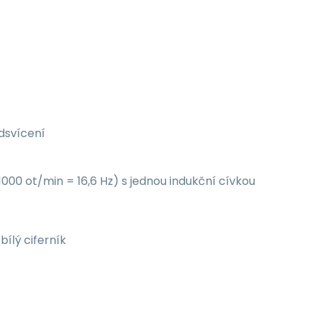
dsvícení
000 ot/min = 16,6 Hz) s jednou indukční cívkou
ílý ciferník