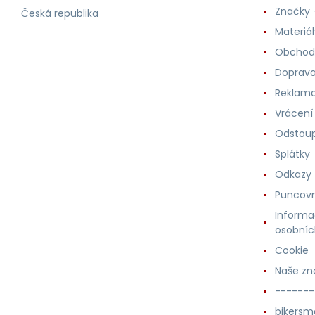
Značky -
Česká republika
Materiá
Obchod
Doprava
Reklama
Vrácení
Odstoup
Splátky
Odkazy
Puncovn
Informa
osobníc
Cookie
Naše zn
-------
bikersm