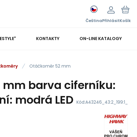
Čeština
Přihlásit
Košík
FESTYLE"
KONTAKTY
ON-LINE KATALOGY
čkoměry
Otáčkoměr 52 mm
 mm barva ciferníku:
ení: modrá LED
Kód:
A43246_43:2_199:1_