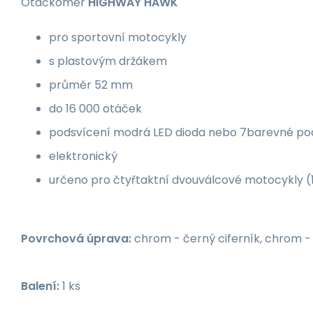
Otáčkoměr
HIGHWAY HAWK
pro sportovní motocykly
s plastovým držákem
průměr 52 mm
do 16 000 otáček
podsvícení modrá LED dioda nebo 7barevné po
elektronický
určeno pro čtyřtaktní dvouválcové motocykly (1
Povrchová úprava:
chrom - černý ciferník, chrom - b
Balení:
1 ks