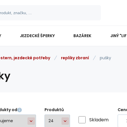
Y
JEZDECKÉ ŠPERKY
BAZÁREK
JINÝ "LI
stern, jezdecké potřeby
repliky zbraní
pušky
ky
dukty od
Produktů
Cen
Skladem