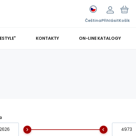
Čeština
Přihlásit
Košík
FESTYLE"
KONTAKTY
ON-LINE KATALOGY
a