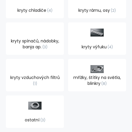
kryty chladiče
kryty rámu, osy
4
2
kryty spínačů, nádobky,
banja ap.
kryty výfuku
3
4
kryty vzduchových filtrů
mřížky, štítky na světla,
blinkry
1
8
ostatní
3