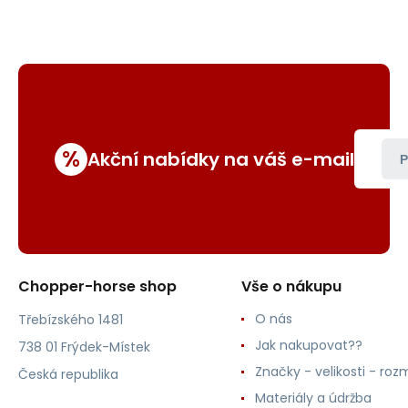
%
Akční nabídky na váš e-mail
P
Chopper-horse shop
Vše o nákupu
O nás
Třebízského 1481
Jak nakupovat??
738 01 Frýdek-Místek
Značky - velikosti - roz
Česká republika
Materiály a údržba