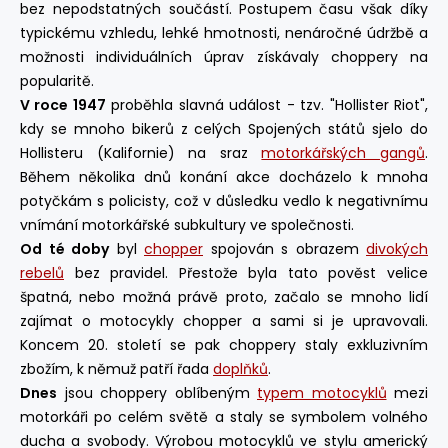
bez nepodstatných součástí. Postupem času však díky
typickému vzhledu, lehké hmotnosti, nenáročné údržbě a
možnosti individuálních úprav získávaly choppery na
popularitě.
V roce 1947
proběhla slavná událost - tzv. "Hollister Riot",
kdy se mnoho bikerů z celých Spojených států sjelo do
Hollisteru (Kalifornie) na sraz
motorkářských gangů
.
Během několika dnů konání akce docházelo k mnoha
potyčkám s policisty, což v důsledku vedlo k negativnímu
vnímání motorkářské subkultury ve společnosti.
Od té doby
byl
chopper
spojován s obrazem
divokých
rebelů
bez pravidel. Přestože byla tato pověst velice
špatná, nebo možná právě proto, začalo se mnoho lidí
zajímat o motocykly chopper a sami si je upravovali.
Koncem 20. století se pak choppery staly exkluzivním
zbožím, k němuž patří řada
doplňků
.
Dnes
jsou choppery oblíbeným
typem motocyklů
mezi
motorkáři po celém světě a staly se symbolem volného
ducha a svobody. Výrobou motocyklů ve stylu americký