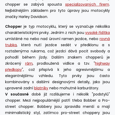
chopper se zabývá spousta
specializovaných firem
.
Nejběžnějším základem pro tyto úpravy jsou motocykly
značky Harley Davidson.
Chopper
je typ motocyklu, který se vyznačuje několika
charakteristickými prvky. Jedním z nich jsou
vysoké řídítka
umístěné na nebo nad úrovní ramen jezdce, nebo
rovná
trubka
, která nutí jezdce sedět v předklonu a s
roztaženýma rukama, což jezdci dává pocit svobody a
pohodlí během jízdy. Dalším znakem chopperů je
zkrácený
rám
, prodloužená vidlice a tzv. "
highway
předkopy
", což přispívá k jeho agresivnějšímu a
elegantnějšímu vzhledu. Tyto prvky jsou často
kombinovány s dalšími designovými detaily, jako jsou
upravené zadní
blatníky
nebo mohutné karburátory.
V současné
době již rozlišujeme i několik "podstylů"
chopper. Mezi nejpopulárnější patří třeba Bobber a Pro-
street chopper. Bobbery jsou zpravidla menší a mají
minimalistický styl, zatímco pro-street choppery jsou