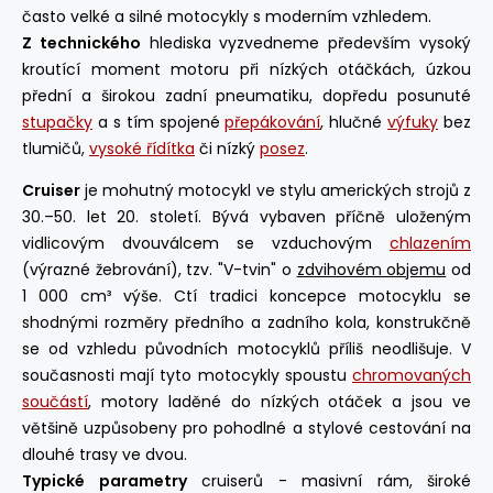
často velké a silné motocykly s moderním vzhledem.
Z technického
hlediska vyzvedneme především vysoký
kroutící moment motoru při nízkých otáčkách, úzkou
přední a širokou zadní pneumatiku, dopředu posunuté
stupačky
a s tím spojené
přepákování
, hlučné
výfuky
bez
tlumičů,
vysoké řídítka
či nízký
posez
.
Cruiser
je mohutný motocykl ve stylu amerických strojů z
30.–50. let 20. století. Bývá vybaven příčně uloženým
vidlicovým dvouválcem se vzduchovým
chlazením
(výrazné žebrování), tzv. "V-tvin" o
zdvihovém objemu
od
1 000 cm³ výše. Ctí tradici koncepce motocyklu se
shodnými rozměry předního a zadního kola, konstrukčně
se od vzhledu původních motocyklů příliš neodlišuje. V
současnosti mají tyto motocykly spoustu
chromovaných
součástí
, motory laděné do nízkých otáček a jsou ve
většině uzpůsobeny pro pohodlné a stylové cestování na
dlouhé trasy ve dvou.
Typické parametry
cruiserů - masivní rám, široké