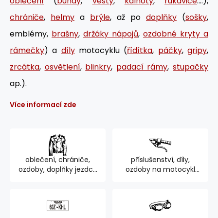
oblečení
(
bundy
,
vesty
,
kalhoty
,
rukavice
....),
chrániče
,
helmy
a
brýle
, až po
doplňky
(
sošky
,
emblémy,
brašny
,
držáky nápojů
,
ozdobné kryty a
rámečky
) a
díly
motocyklu (
řídítka
,
páčky
,
gripy
,
zrcátka
,
osvětlení
,
blinkry
,
padací rámy
,
stupačky
ap.).
Více informací zde
oblečení, chrániče,
příslušenství, díly,
ozdoby, doplňky jezdce
ozdoby na motocykl
894
762