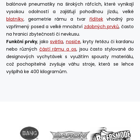
balónové pneumatiky na širokých ráfcích, které vynikají
vysokou odolností a zajišťují pohodlnou jízdu, velké
blatníky
, geometrie rámu a tvar
řídítek
vhodný pro
vzpřímený posed a velké množství
zdobných prvků
, často
na hranici zbytečnosti či nevkusu.
Funkční prvky
, jako
světla
,
nosiče
, kryty řetězu či kardanu
nebo různých
částí rámu a os
, jsou často stylované do
designových vychytávek s využitím spousty materiálu,
což pochopitelně zvyšuje váhu stroje, která se lehce
vyšplhá ke 400 kilogramům.