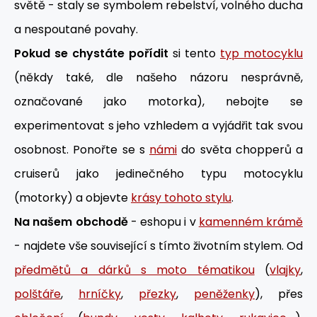
světě - staly se symbolem rebelství, volného ducha
a nespoutané povahy.
Pokud se chystáte pořídit
si tento
typ motocyklu
(někdy také, dle našeho názoru nesprávně,
označované jako motorka), nebojte se
experimentovat s jeho vzhledem a vyjádřit tak svou
osobnost. Ponořte se s
námi
do světa chopperů a
cruiserů jako jedinečného typu motocyklu
(motorky) a objevte
krásy tohoto stylu
.
Na našem obchodě
- eshopu i v
kamenném krámě
- najdete vše související s tímto životním stylem. Od
předmětů a dárků s moto tématikou
(
vlajky
,
polštáře
,
hrníčky
,
přezky
,
peněženky
), přes