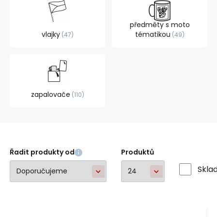
předměty s moto
vlajky
tématikou
47
49
zapalovače
110
Řadit produkty od
Produktů
Skla