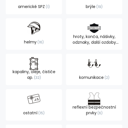
americké SPZ
brýle
1
19
hroty, konča, nášivky,
helmy
odznaky, další ozdoby
16
105
kapaliny, oleje, čističe
ap.
komunikace
32
2
reflexní bezpečnostní
ostatní
prvky
15
6