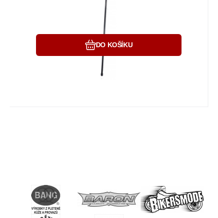
Oblíbený
Porovnat
DO KOŠÍKU