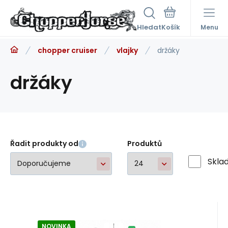
Hledat
Menu
chopper cruiser
vlajky
držáky
držáky
Řadit produkty od
Produktů
Skla
NOVINKA
Kód:
A83148