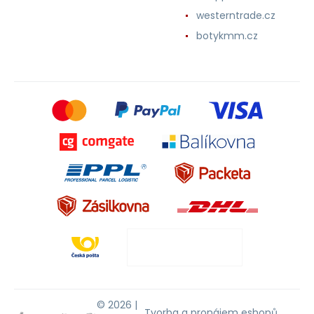
westerntrade.cz
botykmm.cz
© 2026 |
Tvorba a pronájem eshopů