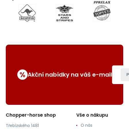
%
Akční nabídky na váš e-mail
P
Chopper-horse shop
Vše o nákupu
O nás
Třebízského 1481