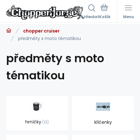
Hledat
Menu
chopper cruiser
předměty s moto tématikou
předměty s moto
tématikou
hrníčky
klíčenky
13