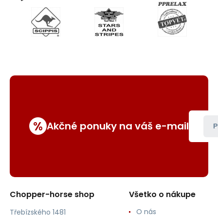
%
Akčné ponuky na váš e-mail
P
Chopper-horse shop
Všetko o nákupe
O nás
Třebízského 1481