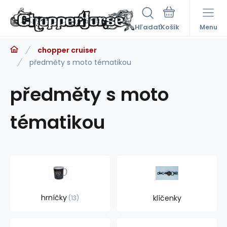
Hľadať
Menu
chopper cruiser
předměty s moto tématikou
předměty s moto
tématikou
hrníčky
klíčenky
13