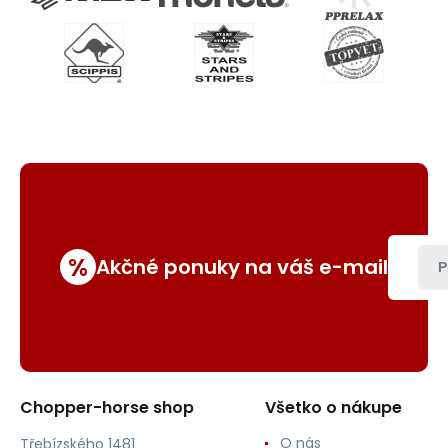
%
Akčné ponuky na váš e-mail
P
Chopper-horse shop
Všetko o nákupe
O nás
Třebízského 1481