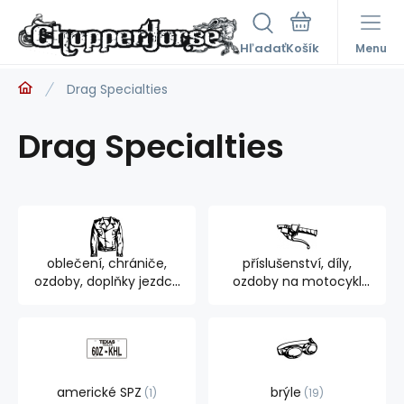
Hľadať
Menu
Drag Specialties
Drag Specialties
oblečení, chrániče,
příslušenství, díly,
ozdoby, doplňky jezdce
ozdoby na motocykl
894
762
americké SPZ
brýle
1
19