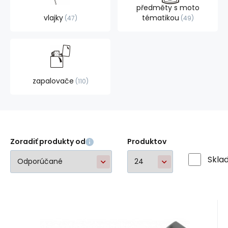
předměty s moto
vlajky
tématikou
47
49
zapalovače
110
Zoradiť produkty od
Produktov
Skla
Kód dod.:
EAN:
Kód:
peu14050158
A77937
14050158
Skladom
1
ks