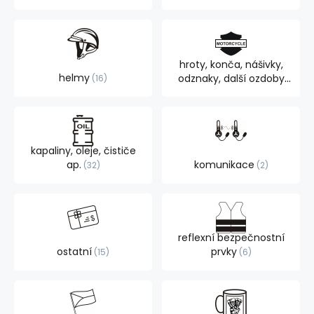
hroty, konča, nášivky,
helmy
odznaky, další ozdoby
16
105
kapaliny, oleje, čističe
ap.
komunikace
32
2
reflexní bezpečnostní
ostatní
prvky
15
6