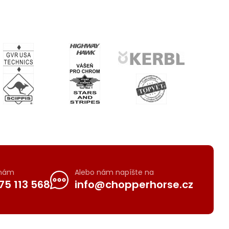
 nám
Alebo nám napíšte na
75 113 568
info@chopperhorse.cz