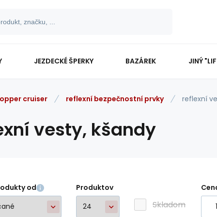
Y
JEZDECKÉ ŠPERKY
BAZÁREK
JINÝ "LI
opper cruiser
reflexní bezpečnostní prvky
reflexní v
exní vesty, kšandy
rodukty od
Produktov
Cen
Skladom