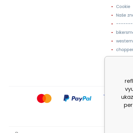
Cookie
Naše zn
-------
bikersm
wester
chopper
western
botykm
ref
vyu
ukaz
per