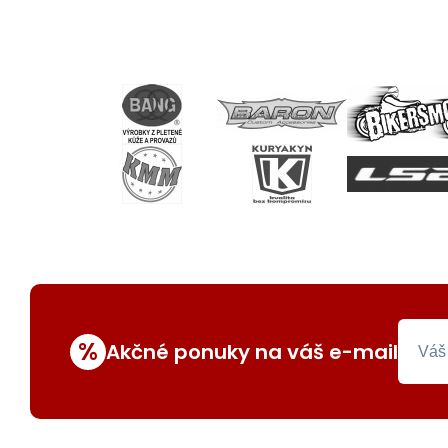
%
Akčné ponuky na váš e-mail