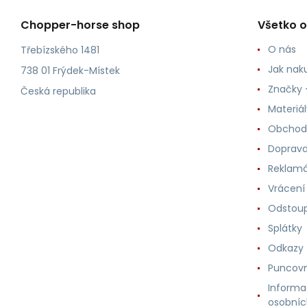
Chopper-horse shop
Všetko 
O nás
Třebízského 1481
Jak nak
738 01 Frýdek-Místek
Značky -
Česká republika
Materiá
Obchod
Doprava
Reklam
Vrácení
Odstoup
Splátky
Odkazy
Puncovn
Informa
osobníc