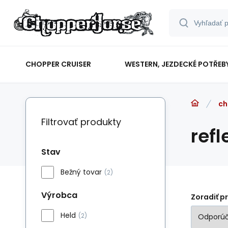
CHOPPER CRUISER
WESTERN, JEZDECKÉ POTŘEB
ch
Filtrovať produkty
refl
Stav
Bežný tovar
(2)
Výrobca
Zoradiť p
Held
(2)