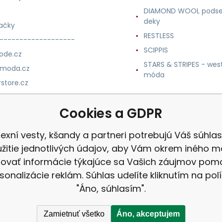
DIAMOND WOOL podse
deky
ačky
RESTLESS
-------------------
SCIPPIS
ode.cz
STARS & STRIPES - wes
nmoda.cz
móda
store.cz
trade.cz
Cookies a GDPR
m.cz
lexní vesty, kšandy a partneri potrebujú Váš súhla
žitie jednotlivých údajov, aby Vám okrem iného m
ovať informácie týkajúce sa Vašich záujmov po
sonalizácie reklám. Súhlas udelíte kliknutím na pol
"Áno, súhlasím".
Zamietnuť všetko
Áno, akceptujem