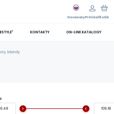
Slovensky
Prihlásiť
Košík
FESTYLE"
KONTAKTY
ON-LINE KATALOGY
esty, kšandy
a