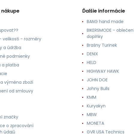
o nákupe
Ďalšie informácie
BANG hand made
upovat??
BIKERSMODE - oblečení
doplňky
 velikosti - rozměry
Brašny Turinek
ly a údržba
DENIX
né podmienky
HELD
 a platba
HIGHWAY HAWK
ácie
JOHN DOE
 a výměna zboží
Johny Bulls
ení od smlouvy
KMM
Kuryakyn
MBW
í značky
MONETA
ce o zpracování
h údajů
GVR USA Technics