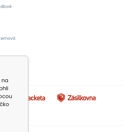
dlové
ternová
s na
ohli
mocou
íčko