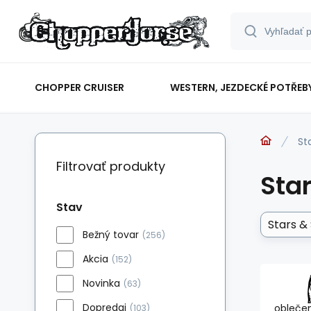
CHOPPER CRUISER
WESTERN, JEZDECKÉ POTŘEB
St
Filtrovať produkty
Star
Stav
Stars &
Bežný tovar
(256)
Akcia
(152)
Novinka
(63)
Dopredaj
oblečen
(103)