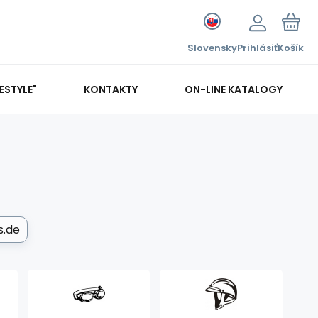
Slovensky
Prihlásiť
Košík
FESTYLE"
KONTAKTY
ON-LINE KATALOGY
s.de