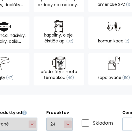
americké SPZ
y, doplňky
ozdoby na motocykl
1
dce
894
762
kapaliny, oleje,
nča, nášivky,
čističe ap.
komunikace
ky, další
32
2
oby
105
předměty s moto
jky
tématikou
zapalovače
47
49
110
rodukty od
Produktov
Cen
Skladom