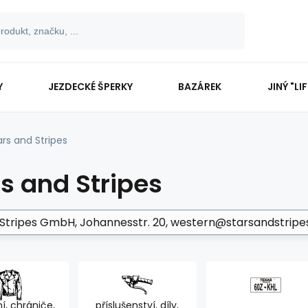
Y
JEZDECKÉ ŠPERKY
BAZÁREK
JINÝ "LI
ars and Stripes
s and Stripes
 Stripes GmbH
Johannesstr. 20
western@starsandstripe
í, chrániče,
příslušenství, díly,