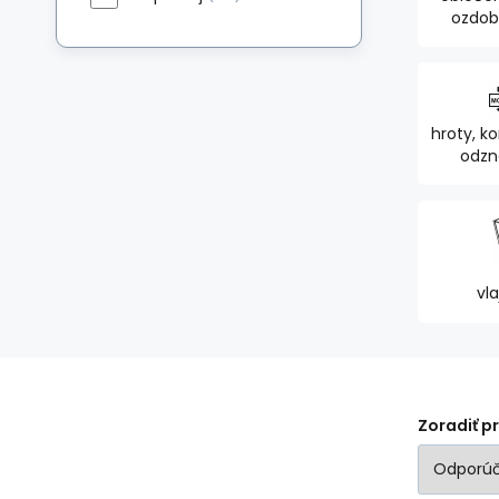
ozdob
jez
hroty, ko
odzna
ozd
vla
Zoradiť p