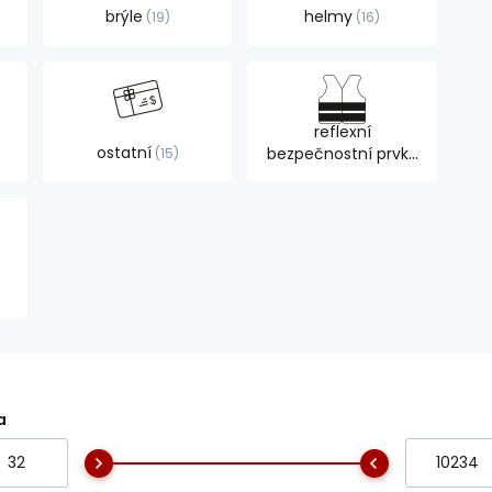
brýle
helmy
19
16
reflexní
ostatní
bezpečnostní prvky
15
6
a