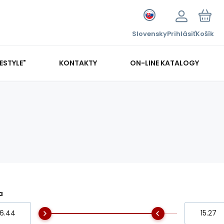
Slovensky
Prihlásiť
Košík
FESTYLE"
KONTAKTY
ON-LINE KATALOGY
a