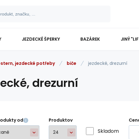
Y
JEZDECKÉ ŠPERKY
BAZÁREK
JINÝ "LI
stern, jezdecké potřeby
biče
jezdecké, drezurní
ecké, drezurní
rodukty od
Produktov
Cen
Skladom