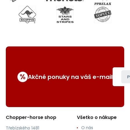
%
Akčné ponuky na váš e-mail
P
Chopper-horse shop
Všetko o nákupe
O nás
Třebízského 1481