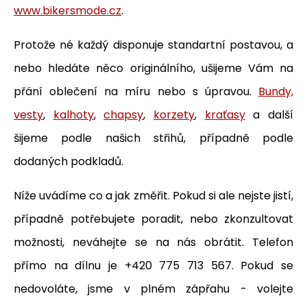
www.bikersmode.cz
.
Protože né každý disponuje standartní postavou, a
nebo hledáte něco originálního, ušijeme Vám na
přání oblečení na míru nebo s úpravou.
Bundy,
vesty
,
kalhoty
,
chapsy
,
korzety
,
kraťasy
a další
šijeme podle našich střihů, případně podle
dodaných podkladů.
Níže uvádíme co a jak změřit. Pokud si ale nejste jistí,
případně potřebujete poradit, nebo zkonzultovat
možnosti, neváhejte se na nás obrátit. Telefon
přímo na dílnu je +420 775 713 567. Pokud se
nedovoláte, jsme v plném zápřahu - volejte