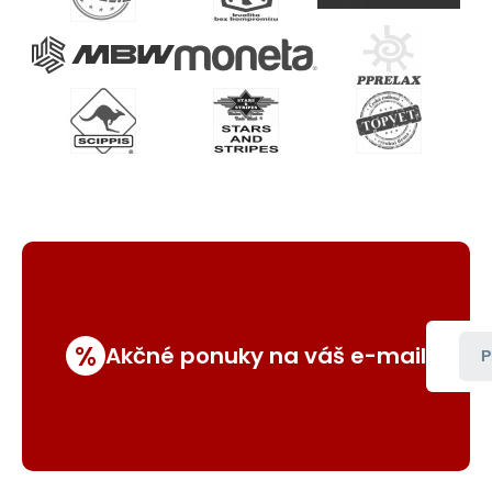
%
Akčné ponuky na váš e-mail
P