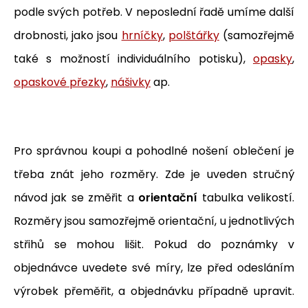
podle svých potřeb. V neposlední řadě umíme další
drobnosti, jako jsou
hrníčky
,
polštářky
(samozřejmě
také s možností individuálního potisku),
opasky
,
opaskové přezky
,
nášivky
ap.
Pro správnou koupi a pohodlné nošení oblečení je
třeba znát jeho rozměry. Zde je uveden stručný
návod jak se změřit a
orientační
tabulka velikostí.
Rozměry jsou samozřejmě orientační, u jednotlivých
střihů se mohou lišit. Pokud do poznámky v
objednávce uvedete své míry, lze před odesláním
výrobek přeměřit, a objednávku případně upravit.