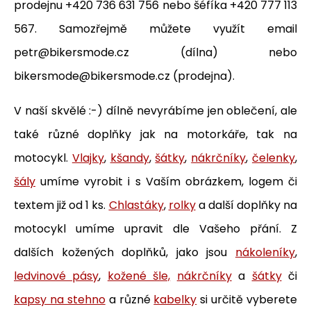
prodejnu +420 736 631 756 nebo šéfíka +420 777 113
567. Samozřejmě můžete využít email
petr@bikersmode.cz (dílna) nebo
bikersmode@bikersmode.cz (prodejna).
V naší skvělé :-) dílně nevyrábíme jen oblečení, ale
také různé doplňky jak na motorkáře, tak na
motocykl.
Vlajky
,
kšandy
,
šátky
,
nákrčníky
,
čelenky
,
šály
umíme vyrobit i s Vaším obrázkem, logem či
textem již od 1 ks.
Chlastáky
,
rolky
a další doplňky na
motocykl umíme upravit dle Vašeho přání. Z
dalších kožených doplňků, jako jsou
nákoleníky
,
ledvinové pásy
,
kožené šle,
nákrčníky
a
šátky
či
kapsy na stehno
a různé
kabelky
si určitě vyberete