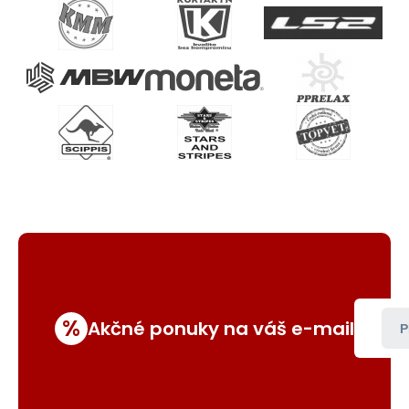
%
Akčné ponuky na váš e-mail
P