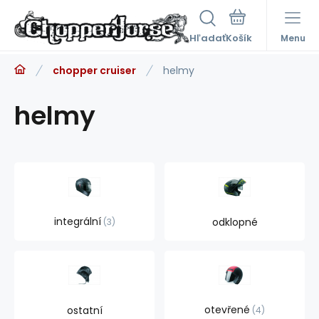
Hľadať
Menu
chopper cruiser
helmy
helmy
integrální
odklopné
3
otevřené
ostatní
4