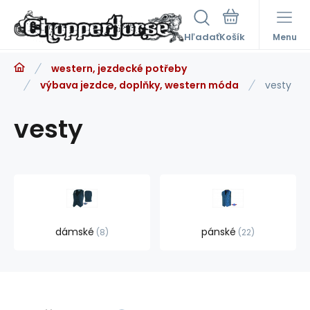
Hľadať
Menu
western, jezdecké potřeby
výbava jezdce, doplňky, western móda
vesty
vesty
dámské
pánské
8
22