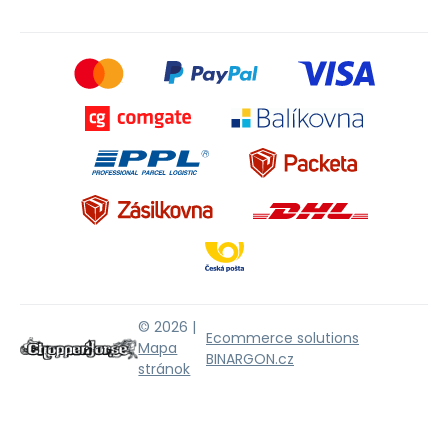
© 2026 |
Ecommerce solutions
Mapa
BINARGON.cz
stránok