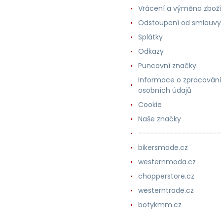
Vrácení a výměna zboží
Odstoupení od smlouvy
Splátky
Odkazy
Puncovní značky
Informace o zpracován
osobních údajů
Cookie
Naše značky
---------------------
bikersmode.cz
westernmoda.cz
chopperstore.cz
westerntrade.cz
botykmm.cz