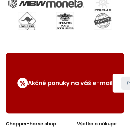
%
Akčné ponuky na váš e-mail
P
Chopper-horse shop
Všetko o nákupe