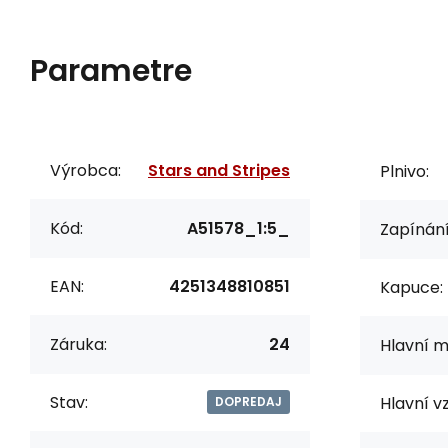
Parametre
Výrobca:
Stars and Stripes
Plnivo:
Kód:
A51578_1:5_
Zapínání
EAN:
4251348810851
Kapuce:
Záruka:
24
Hlavní m
Stav:
Hlavní vz
DOPREDAJ