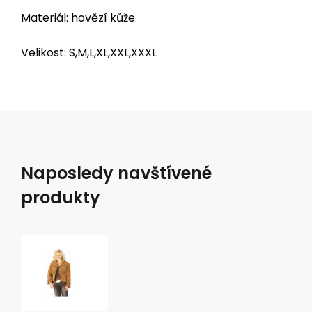
Materiál: hovězí kůže
Velikost: S,M,L,XL,XXL,XXXL
Naposledy navštívené
produkty
bunda
KAYLA