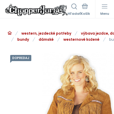
Hľadať
Menu
western, jezdecké potřeby
výbava jezdce, d
bundy
dámské
westernové kožené
bu
DOPREDAJ