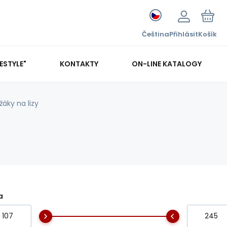
Čeština
Přihlásit
Košík
FESTYLE"
KONTAKTY
ON-LINE KATALOGY
žáky na lizy
a