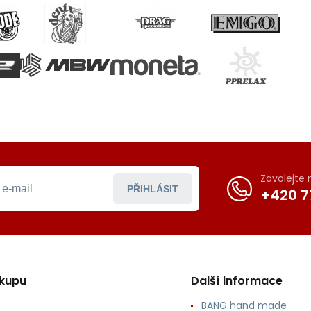
Zavolejte
PŘIHLÁSIT
+420 7
ákupu
Další informace
BANG hand made