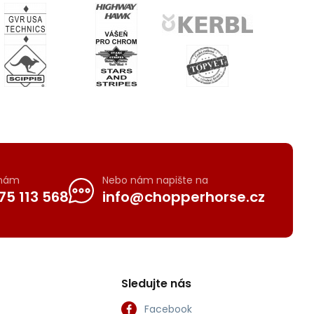
 nám
Nebo nám napište na
75 113 568
info@chopperhorse.cz
Sledujte nás
Facebook