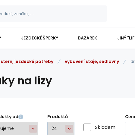
Y
JEZDECKÉ ŠPERKY
BAZÁREK
JINÝ "LI
stern, jezdecké potřeby
vybavení stáje, sedlovny
dr
ky na lizy
dukty od
Produktů
Cen
Skladem