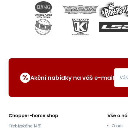
%
Akční nabídky na váš e-mail
Chopper-horse shop
Vše o n
O nás
Třebízského 1481