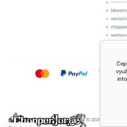
-------
bikersm
wester
chopper
western
botykm
Čepi
využ
inf
© 2026 |
Mapa strán