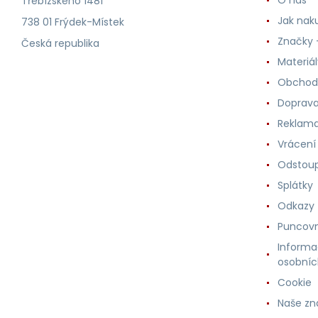
Třebízského 1481
Jak nak
738 01 Frýdek-Místek
Značky -
Česká republika
Materiá
Obchod
Doprava
Reklama
Vrácení
Odstoup
Splátky
Odkazy
Puncovn
Informa
osobníc
Cookie
Naše zn