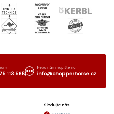
 nám
Nebo nám napište na
75 113 568
info@chopperhorse.cz
Sledujte nás