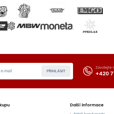
Zavolejte
PŘIHLÁSIT
+420 7
ákupu
Další informace
BANG hand made