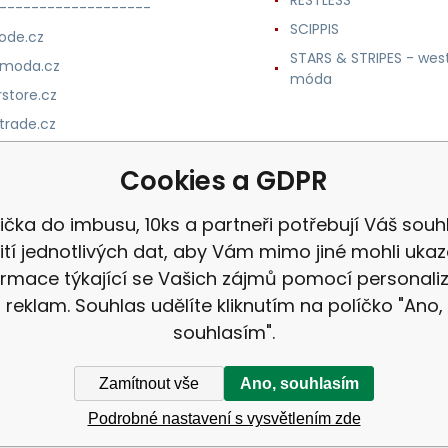
-------------------
SCIPPIS
ode.cz
STARS & STRIPES - wes
nmoda.cz
móda
store.cz
trade.cz
m.cz
Cookies a GDPR
čka do imbusu, 10ks a partneři potřebují Váš souh
ití jednotlivých dat, aby Vám mimo jiné mohli uka
ormace týkající se Vašich zájmů pomocí personali
reklam. Souhlas udělíte kliknutím na políčko "Ano,
souhlasím".
Zamítnout vše
Ano, souhlasím
Podrobné nastavení s vysvětlením zde
ek