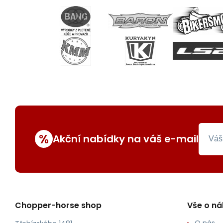
%
Akční nabídky na váš e-mail
Chopper-horse shop
Vše o n
O nás