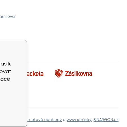
ternová
las k
zovat
zace
Internetové obchody
a
www stránky
:
BINARGON.cz