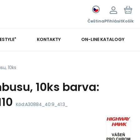
Čeština
Přihlásit
Košík
FESTYLE"
KONTAKTY
ON-LINE KATALOGY
su, 10ks
busu, 10ks barva:
M10
Kód:
A30884_40:9_41:3_