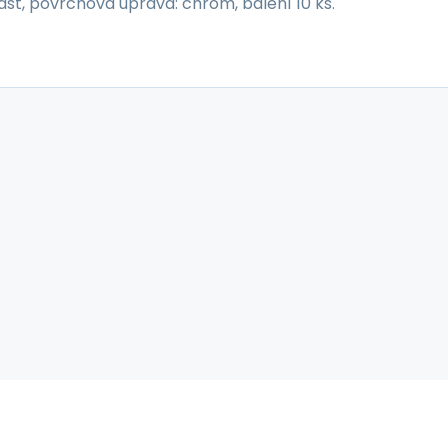
last, povrchová úprava: chrom, balení 10 ks.