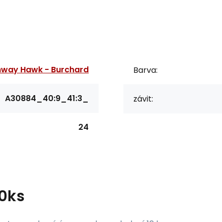
hway Hawk - Burchard
Barva:
A30884_40:9_41:3_
závit:
24
10ks