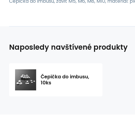
Čepička do imbusu, závit M5, M6, M8, M10, materiál: p
Naposledy navštívené produkty
Čepička do imbusu,
10ks