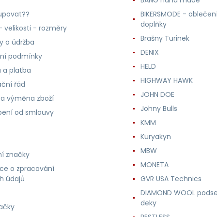
upovat??
BIKERSMODE - oblečení
doplňky
 velikosti - rozměry
Brašny Turinek
ly a údržba
DENIX
ní podmínky
HELD
 a platba
HIGHWAY HAWK
ční řád
JOHN DOE
 a výměna zboží
Johny Bulls
ení od smlouvy
KMM
Kuryakyn
MBW
í značky
MONETA
ce o zpracování
h údajů
GVR USA Technics
DIAMOND WOOL podse
deky
ačky
RESTLESS