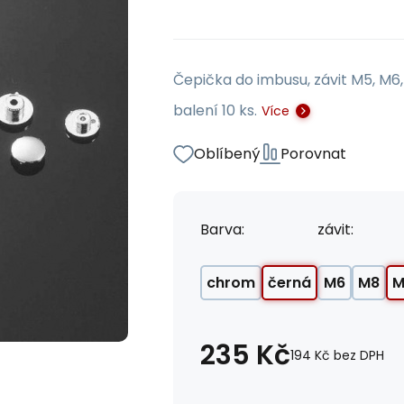
Čepička do imbusu, závit M5, M6,
balení 10 ks.
Více
Oblíbený
Porovnat
Barva:
závit:
chrom
černá
M6
M8
M
235
Kč
194
Kč
bez DPH