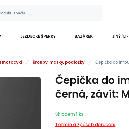
Y
JEZDECKÉ ŠPERKY
BAZÁREK
JINÝ "LI
na motocykl
šrouby, matky, podložky
Čepička do imbu
Čepička do im
černá, závit: 
Skladem
1
ks
Termín a způsob doručení