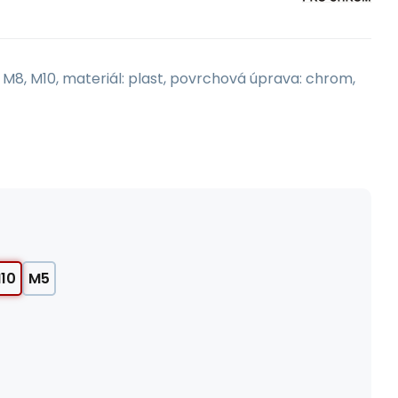
 M8, M10, materiál: plast, povrchová úprava: chrom,
10
M5