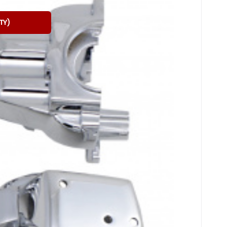
91
íců
řepínačů
TY
)
do celkového dojmu - chromu není nikdy dos