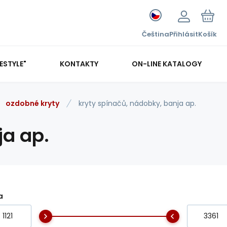
Čeština
Přihlásit
Košík
FESTYLE"
KONTAKTY
ON-LINE KATALOGY
ozdobné kryty
kryty spínačů, nádobky, banja ap.
ja ap.
a