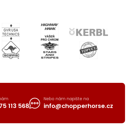
 nám
Nebo nám napište na
75 113 568
info@chopperhorse.cz