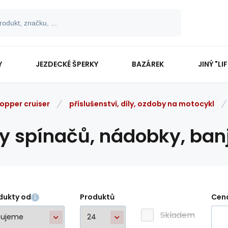
Y
JEZDECKÉ ŠPERKY
BAZÁREK
JINÝ "LI
opper cruiser
příslušenství, díly, ozdoby na motocykl
ty spínačů, nádobky, ban
dukty od
Produktů
Cen
Skladem