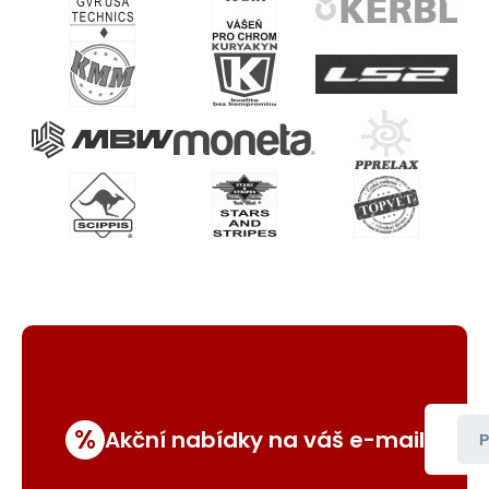
%
Akční nabídky na váš e-mail
P