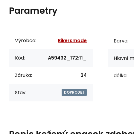
Parametry
Výrobce:
Bikersmode
Barva:
Kód:
A59432_172:11_
Hlavní m
Záruka:
24
délka:
Stav:
DOPRODEJ