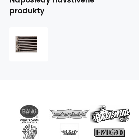
produkty
kožený
opasek
zdobený