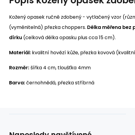
Popis
kožený opasek zdobe
Kožený opasek ručně zdobený - vytlačený vzor (různ
(vyměnitelná) přezka choppers.
Délka měřena bez p
dírku
(celková délka opasku plus cca 15 cm).
Materiál:
kvalitní hovězí kůže, přezka kovová (kvalitní
Rozměr:
šířka 4 cm, tloušťka 4mm
Barva:
černohnědá, přezka stříbrná
Naposledy navštívené