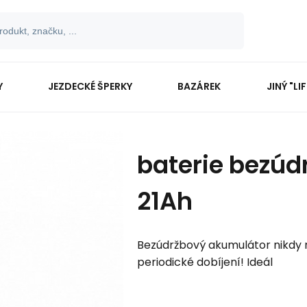
Y
JEZDECKÉ ŠPERKY
BAZÁREK
JINÝ "LI
baterie bezúd
21Ah
Bezúdržbový akumulátor nikdy n
periodické dobíjení! Ideál