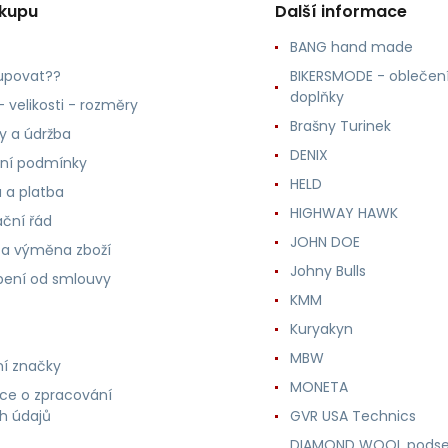
ákupu
Další informace
BANG hand made
upovat??
BIKERSMODE - oblečení
doplňky
 velikosti - rozměry
Brašny Turinek
ly a údržba
DENIX
ní podmínky
HELD
 a platba
HIGHWAY HAWK
ční řád
JOHN DOE
 a výměna zboží
Johny Bulls
ení od smlouvy
KMM
Kuryakyn
MBW
í značky
MONETA
ce o zpracování
h údajů
GVR USA Technics
DIAMOND WOOL podse