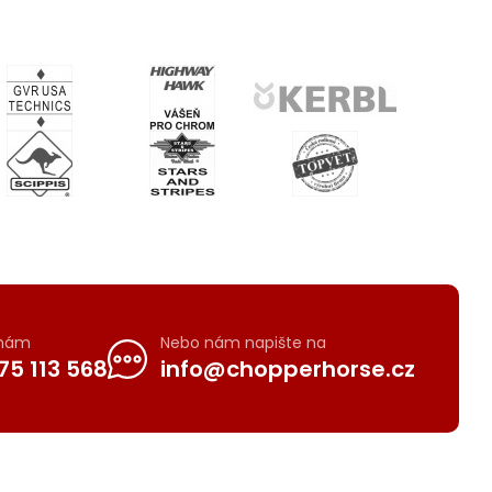
 nám
Nebo nám napište na
75 113 568
info@chopperhorse.cz