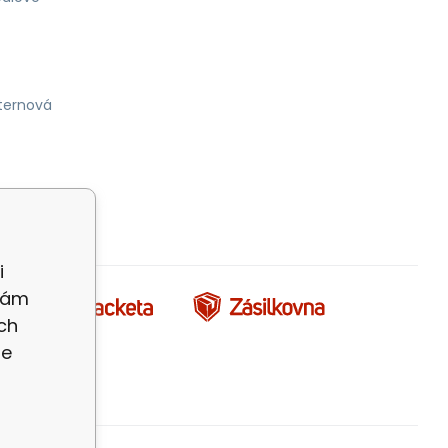
ternová
i
 Vám
ch
te