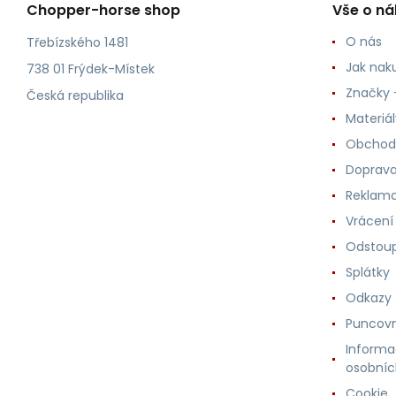
Chopper-horse shop
Vše o n
O nás
Třebízského 1481
Jak nak
738 01 Frýdek-Místek
Značky -
Česká republika
Materiá
Obchod
Doprava
Reklama
Vrácení
Odstoup
Splátky
Odkazy
Puncovn
Informa
osobníc
Cookie