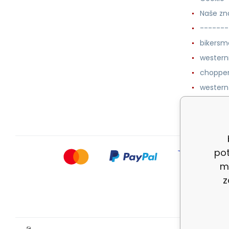
Naše zn
-------
bikersm
wester
chopper
western
botykm
pot
m
z