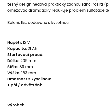
těsný design nedává prakticky žádnou šanci rozlití (p
omezovač dramaticky redukuje problém sulfatace dest
Balení: 1ks, dodáváno s kyselinou
Napětí:
12 V
Kapacita:
21 Ah
Startovací proud:
Délka:
205 mm
Šířka:
89 mm
Výška:
163 mm
Hmotnost s kyselinou:
+ pól / odvětrání:
Výrobci: