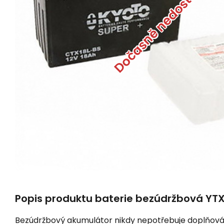
Dočasně nedostupné
Popis produktu baterie bezúdržbová YTX1
Bezúdržbový akumulátor nikdy nepotřebuje doplňování, 