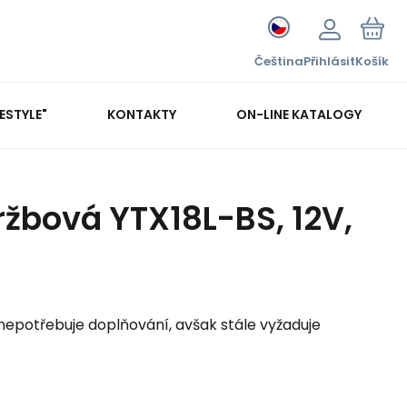
Čeština
Přihlásit
Košík
FESTYLE"
KONTAKTY
ON-LINE KATALOGY
ržbová YTX18L-BS, 12V,
epotřebuje doplňování, avšak stále vyžaduje