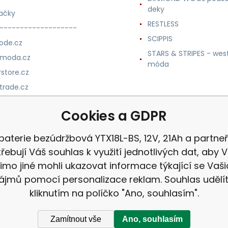
deky
ačky
RESTLESS
-------------------
SCIPPIS
ode.cz
STARS & STRIPES - wes
nmoda.cz
móda
store.cz
trade.cz
m.cz
Cookies a GDPR
baterie bezúdržbová YTX18L-BS, 12V, 21Ah a partneř
řebují Váš souhlas k využití jednotlivých dat, aby
imo jiné mohli ukazovat informace týkající se Vaši
ájmů pomocí personalizace reklam. Souhlas udělí
kliknutím na políčko "Ano, souhlasím".
Zamítnout vše
Ano, souhlasím