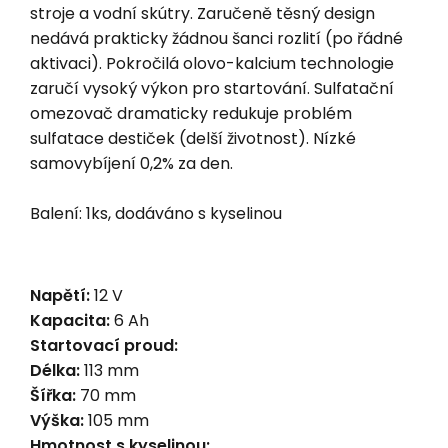
stroje a vodní skútry. Zaručeně těsný design
nedává prakticky žádnou šanci rozlití (po řádné
aktivaci). Pokročilá olovo-kalcium technologie
zaručí vysoký výkon pro startování. Sulfatační
omezovač dramaticky redukuje problém
sulfatace destiček (delší životnost). Nízké
samovybíjení 0,2% za den.
Balení: 1ks, dodáváno s kyselinou
Napětí:
12 V
Kapacita:
6 Ah
Startovací proud:
Délka:
113 mm
Šířka:
70 mm
Výška:
105 mm
Hmotnost s kyselinou: