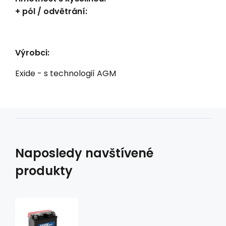
+ pól / odvětrání:
Výrobci:
Exide - s technologií AGM
Naposledy navštívené
produkty
baterie
bezúdržbová