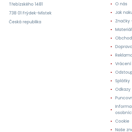
O nás
Třebízského 1481
Jak nak
738 01 Frýdek-Místek
Značky -
Česká republika
Materiá
Obchod
Doprava
Reklama
Vrácení
Odstoup
Splátky
Odkazy
Puncovn
Informa
osobníc
Cookie
Naše zn