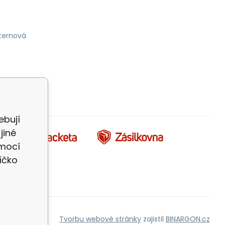
ternová
ebují
jiné
omocí
íčko
Tvorbu webové stránky
zajistil
BINARGON.cz