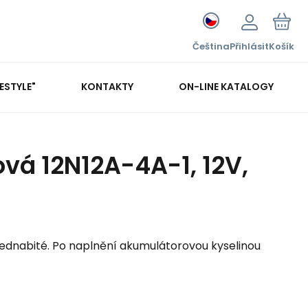
Čeština
Přihlásit
Košík
FESTYLE"
KONTAKTY
ON-LINE KATALOGY
ová 12N12A-4A-1, 12V,
ednabité. Po naplnění akumulátorovou kyselinou