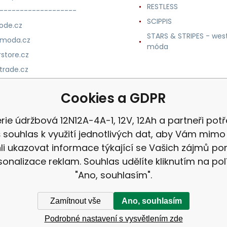
RESTLESS
-------------------
SCIPPIS
ode.cz
STARS & STRIPES - wes
nmoda.cz
móda
store.cz
trade.cz
m.cz
Cookies a GDPR
rie údržbová 12N12A-4A-1, 12V, 12Ah a partneři potř
 souhlas k využití jednotlivých dat, aby Vám mimo 
i ukazovat informace týkající se Vašich zájmů p
sonalizace reklam. Souhlas udělíte kliknutím na pol
"Ano, souhlasím".
Zamítnout vše
Ano, souhlasím
Podrobné nastavení s vysvětlením zde
ek