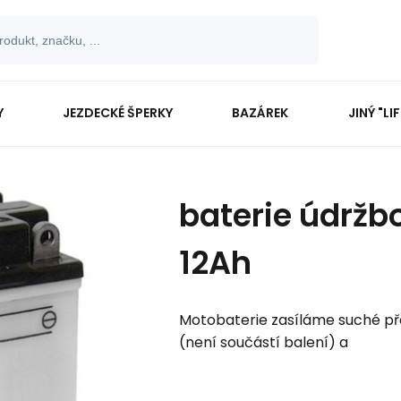
Y
JEZDECKÉ ŠPERKY
BAZÁREK
JINÝ "LI
baterie údržb
12Ah
Motobaterie zasíláme suché př
(není součástí balení) a