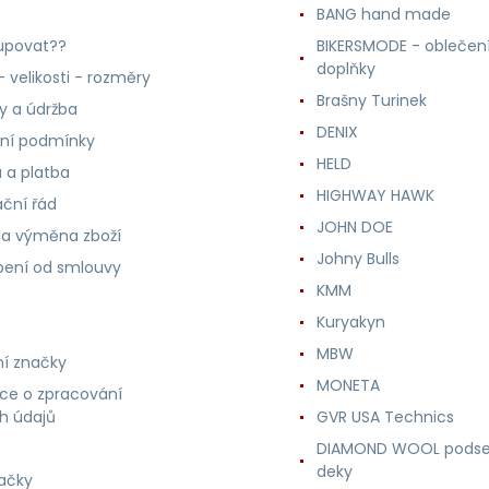
BANG hand made
upovat??
BIKERSMODE - oblečení
doplňky
 velikosti - rozměry
Brašny Turinek
ly a údržba
DENIX
ní podmínky
HELD
 a platba
HIGHWAY HAWK
ční řád
JOHN DOE
 a výměna zboží
Johny Bulls
ení od smlouvy
KMM
Kuryakyn
MBW
í značky
MONETA
ce o zpracování
h údajů
GVR USA Technics
DIAMOND WOOL podse
deky
ačky