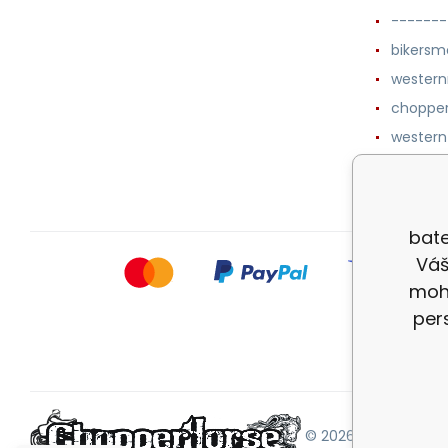
-------
bikersm
wester
chopper
western
botykm
bate
Váš
mohl
per
© 2026 |
Mapa strán