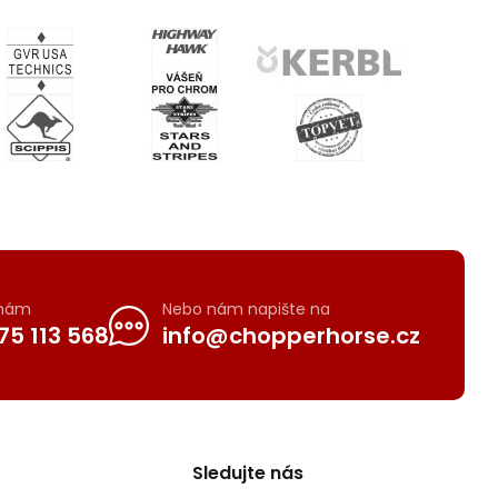
 nám
Nebo nám napište na
75 113 568
info@chopperhorse.cz
Sledujte nás