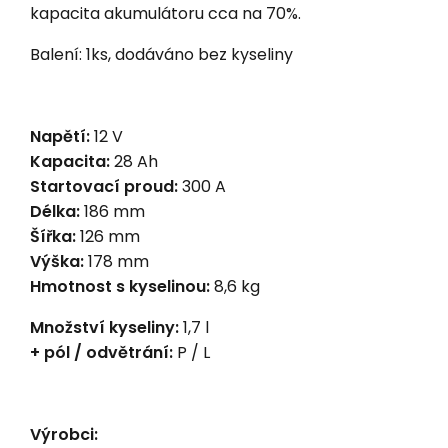
kapacita akumulátoru cca na 70%.
Balení: 1ks, dodáváno bez kyseliny
Napětí:
12 V
Kapacita:
28 Ah
Startovací proud:
300 A
Délka:
186 mm
Šířka:
126 mm
Výška:
178 mm
Hmotnost s kyselinou:
8,6 kg
Množství kyseliny:
1,7 l
+ pól / odvětrání:
P / L
Výrobci: