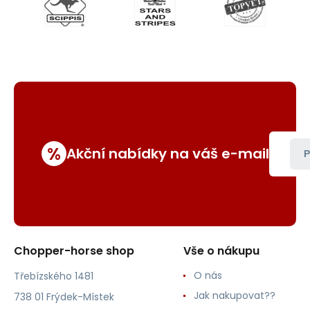
%
Akční nabídky na váš e-mail
P
Chopper-horse shop
Vše o nákupu
O nás
Třebízského 1481
Jak nakupovat??
738 01 Frýdek-Místek