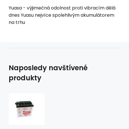
Yuasa - výjimečná odolnost proti vibracím dělá
dnes Yuasu nejvíce spolehlivým akumulátorem
na trhu
Naposledy navštívené
produkty
baterie
údržbová
Y60-
N24L-
A,