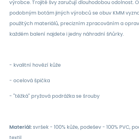
výrobce. Trojité švy zaručují dlouhodobou odolnost. 
podobným botám jiných výrobců se obuv KMM vyznač
použitých materiálů, precizním zpracováním a opravd
každém balení najdete i jedny náhradní šňůrky.
- kvalitní hovězí kůže
- ocelová špička
- "těžká" pryžová podrážka se šrouby
Materiál:
svršek - 100% kůže, podešev - 100% PVC, po
textil