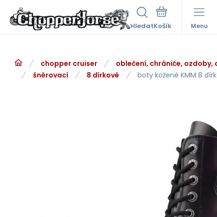
Hledat
Menu
chopper cruiser
oblečení, chrániče, ozdoby,
šněrovací
8 dírkové
boty kožené KMM 8 dírk