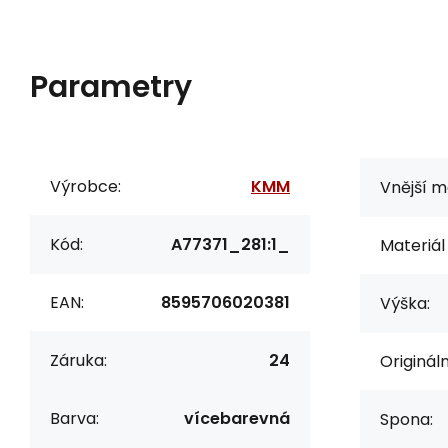
Parametry
Výrobce:
KMM
Vnější m
Kód:
A77371_281:1_
Materiál 
EAN:
8595706020381
Výška:
Záruka:
24
Originál
Barva:
vícebarevná
Spona: