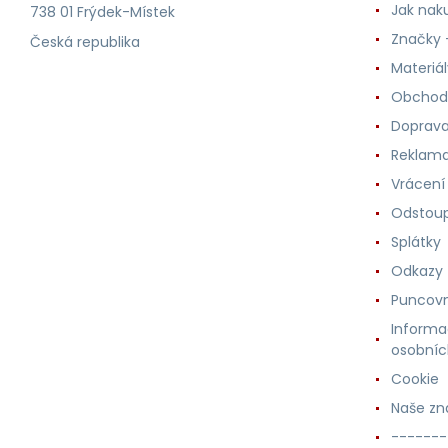
Jak nak
738 01 Frýdek-Místek
Značky -
Česká republika
Materiá
Obchod
Doprava
Reklama
Vrácení
Odstoup
Splátky
Odkazy
Puncovn
Informa
osobníc
Cookie
Naše zn
-------