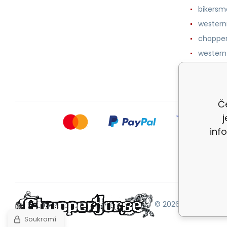
bikersm
wester
chopper
western
botykm
Če
inf
© 2026 |
Mapa strán
Soukromí