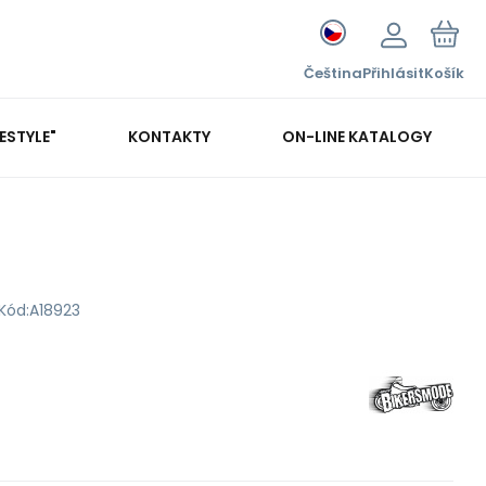
Čeština
Přihlásit
Košík
FESTYLE"
KONTAKTY
ON-LINE KATALOGY
Kód:
A18923