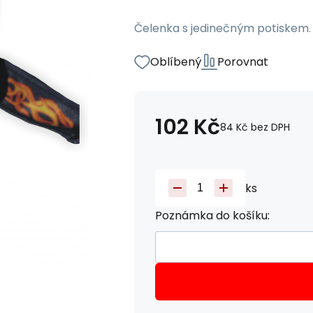
Čelenka s jedinečným potiskem.
Oblíbený
Porovnat
102
Kč
84
Kč
bez DPH
ks
Poznámka do košíku: