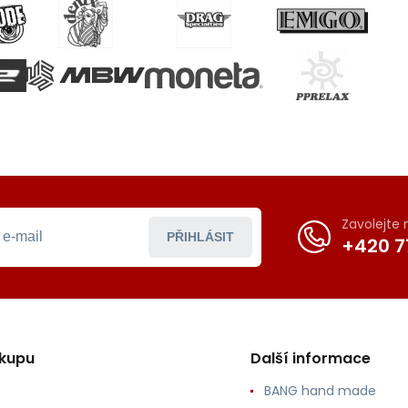
Zavolejte
PŘIHLÁSIT
+420 7
ákupu
Další informace
BANG hand made