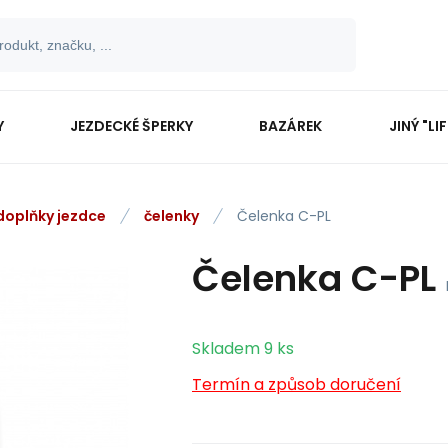
Y
JEZDECKÉ ŠPERKY
BAZÁREK
JINÝ "LI
 doplňky jezdce
čelenky
Čelenka C-PL
Čelenka C-PL
Skladem
9
ks
Termín a způsob doručení