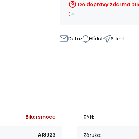
Do dopravy zdarma bud
Dotaz
Hlídat
Sdílet
Bikersmode
EAN:
A18923
Záruka: