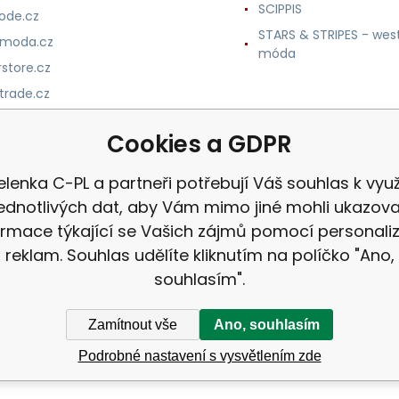
SCIPPIS
ode.cz
STARS & STRIPES - wes
nmoda.cz
móda
store.cz
trade.cz
m.cz
Cookies a GDPR
lenka C-PL a partneři potřebují Váš souhlas k využ
jednotlivých dat, aby Vám mimo jiné mohli ukazova
ormace týkající se Vašich zájmů pomocí personali
reklam. Souhlas udělíte kliknutím na políčko "Ano,
souhlasím".
Zamítnout vše
Ano, souhlasím
Podrobné nastavení s vysvětlením zde
ek