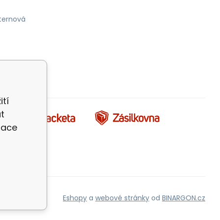
ternová
ití
t
zace
Eshopy
a
webové stránky
od
BINARGON.cz