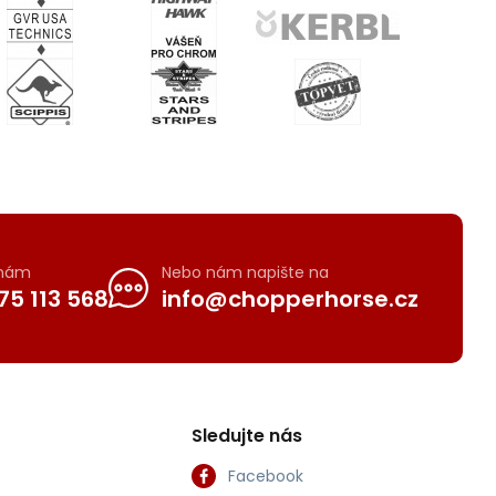
 nám
Nebo nám napište na
75 113 568
info@chopperhorse.cz
Sledujte nás
Facebook