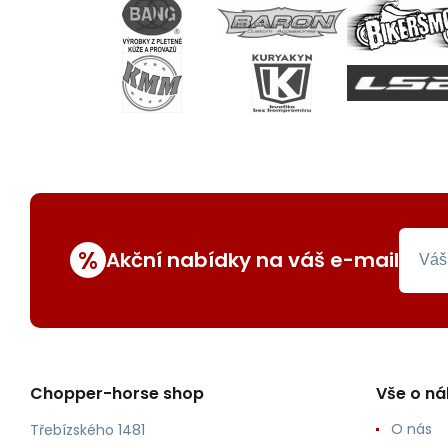
%
Akční nabídky na váš e-mail
Chopper-horse shop
Vše o n
O nás
Třebízského 1481