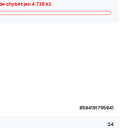
e chybět jen
4 738
Kč
8594191795941
24