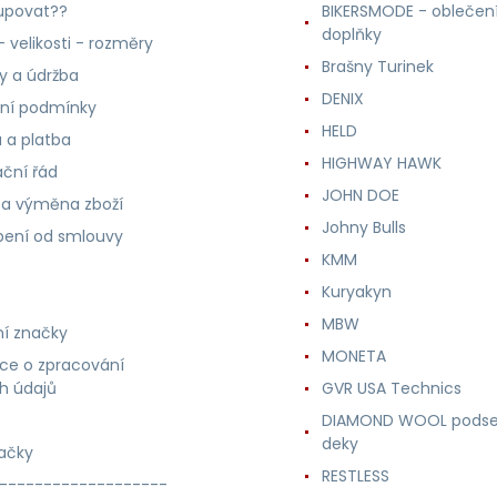
upovat??
BIKERSMODE - oblečení
doplňky
 velikosti - rozměry
Brašny Turinek
ly a údržba
DENIX
ní podmínky
HELD
 a platba
HIGHWAY HAWK
ční řád
JOHN DOE
 a výměna zboží
Johny Bulls
ení od smlouvy
KMM
Kuryakyn
MBW
í značky
MONETA
ce o zpracování
h údajů
GVR USA Technics
DIAMOND WOOL podse
deky
ačky
RESTLESS
-------------------