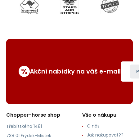
%
Akční nabídky na váš e-mail
P
Chopper-horse shop
Vše o nákupu
O nás
Třebízského 1481
Jak nakupovat??
738 01 Frýdek-Místek