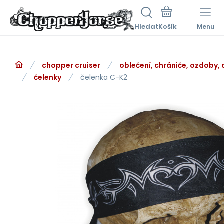
Hledat
Menu
chopper cruiser
oblečení, chrániče, ozdoby,
čelenky
čelenka C-K2