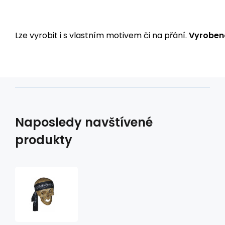
Lze vyrobit i s vlastním motivem či na přání.
Vyrobeno
Naposledy navštívené
produkty
čelenka
C-
K2