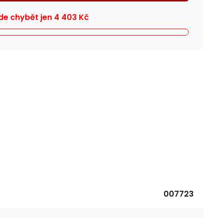
e chybět jen
4 403
Kč
007723