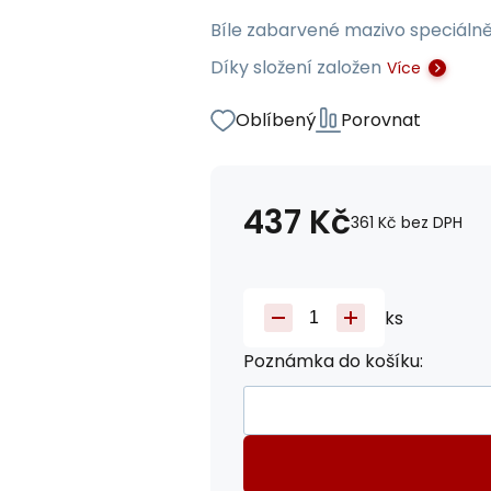
Bíle zabarvené mazivo speciáln
Díky složení založen
Více
Oblíbený
Porovnat
437
Kč
361
Kč
bez DPH
ks
Poznámka do košíku: