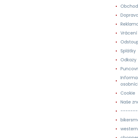
Obchod
Doprava
Reklama
Vrácení
Odstoup
Splátky
Odkazy
Puncovn
Informa
osobníc
Cookie
Naše zn
-------
bikersm
wester
chopper