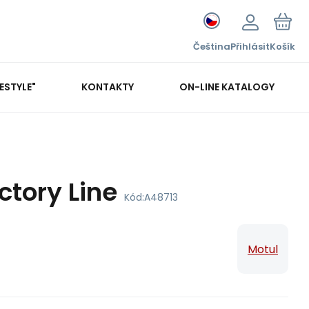
Čeština
Přihlásit
Košík
FESTYLE"
KONTAKTY
ON-LINE KATALOGY
ctory Line
Kód:
A48713
Motul