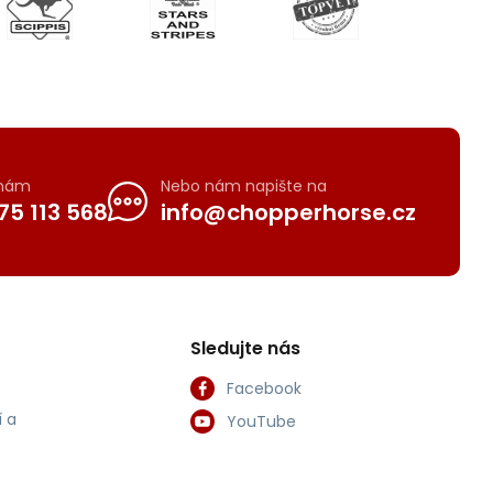
 nám
Nebo nám napište na
75 113 568
info@chopperhorse.cz
Sledujte nás
Facebook
 a
YouTube