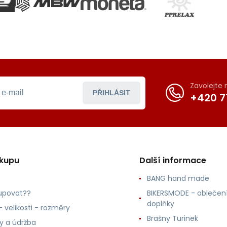
Zavolejte
PŘIHLÁSIT
+420 7
ákupu
Další informace
BANG hand made
upovat??
BIKERSMODE - oblečení
doplňky
 velikosti - rozměry
Brašny Turinek
ly a údržba