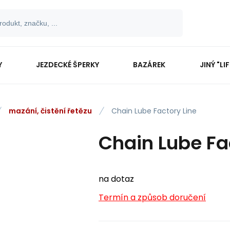
Y
JEZDECKÉ ŠPERKY
BAZÁREK
JINÝ "LI
mazání, čistění řetězu
Chain Lube Factory Line
Chain Lube Fa
na dotaz
Termín a způsob doručení