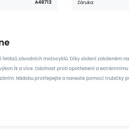
A48713
Záruka:
ine
í řetězů závodních motocyklů. Díky složení založeném 
výkon 1k a více. Odolnost proti opotřebení a extrémnímu t
ním. Nádobu protřepejte a naneste pomocí trubičky po 