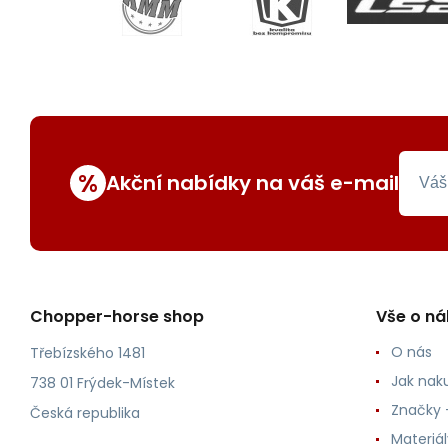
%
Akční nabídky na váš e-mail
Chopper-horse shop
Vše o n
O nás
Třebízského 1481
Jak nak
738 01 Frýdek-Místek
Značky -
Česká republika
Materiá