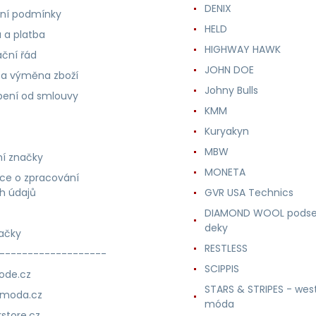
DENIX
ní podmínky
HELD
 a platba
HIGHWAY HAWK
ční řád
JOHN DOE
 a výměna zboží
Johny Bulls
ení od smlouvy
KMM
Kuryakyn
MBW
í značky
MONETA
ce o zpracování
h údajů
GVR USA Technics
DIAMOND WOOL podse
deky
ačky
RESTLESS
-------------------
SCIPPIS
ode.cz
STARS & STRIPES - wes
nmoda.cz
móda
store.cz