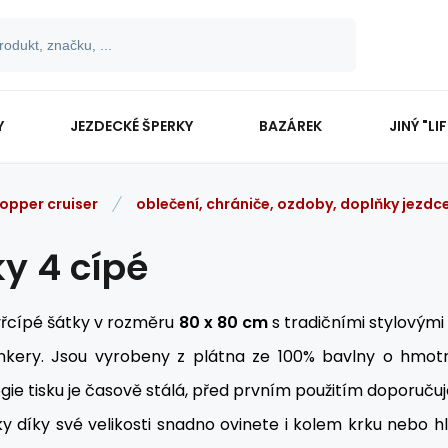
Y
JEZDECKÉ ŠPERKY
BAZÁREK
JINÝ "LI
opper cruiser
oblečení, chrániče, ozdoby, doplňky jezdc
ky 4 cípé
yřcípé šátky v rozměru
80 x 80 cm
s tradičními stylovým
kery. Jsou vyrobeny z plátna ze 100% bavlny o hmotno
ie tisku je časově stálá, před prvním použitím doporuču
y díky své velikosti snadno ovinete i kolem krku nebo hl