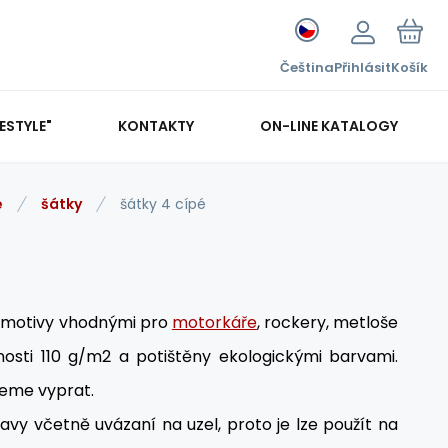
Čeština
Přihlásit
Košík
FESTYLE"
KONTAKTY
ON-LINE KATALOGY
e
šátky
šátky 4 cípé
i motivy vhodnými pro
motorkáře
, rockery, metloše
sti 110 g/m2 a potištěny ekologickými barvami.
jeme vyprat.
avy včetně uvázaní na uzel, proto je lze použít na