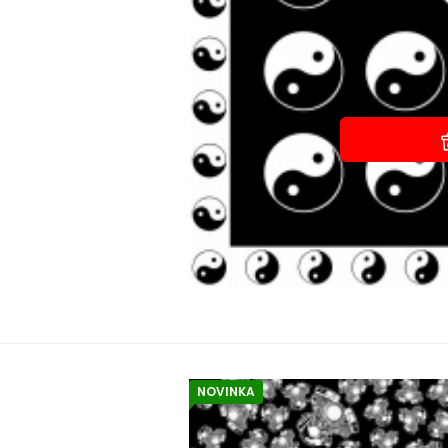
NOVINKA
EA
Z
Šátek
Velký (80x80 cm) bavlněný šátek se