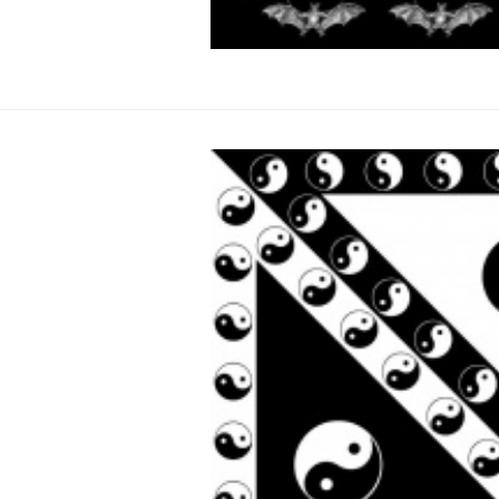
EA
Z
Šátek 
Velký (80x80 cm) bavlněný šátek se