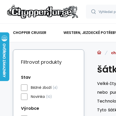
CHOPPER CRUISER
WESTERN, JEZDECKÉ POTŘEB
ch
Filtrovat produkty
šát
Stav
Velké čt
Běžné zboží
(4)
nebo pun
Novinka
(10)
Technolog
Výrobce
Tyto šátk