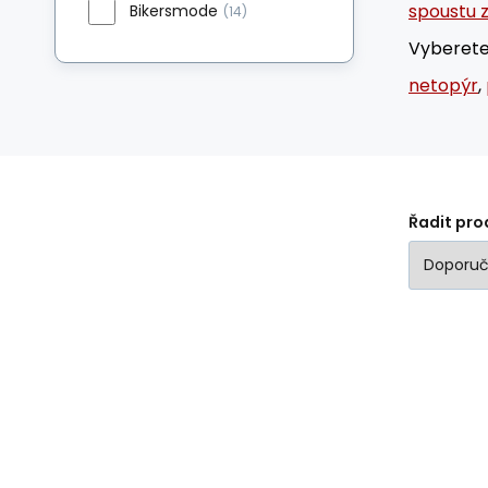
spoustu 
Bikersmode
(14)
Vyberete
netopýr
,
Řadit pro