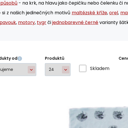
způsobů
- na krk, na hlavu jako čepičku nebo čelenku či na
 si z našich jedinečných motivů
maltézské kříže
,
orel
,
mal
pavouk
,
motory
,
tygr
či
jednobarevné černé
varianty šátk
dukty od
Produktů
Cen
Skladem
Šát
Velký bavlněný šátek se styl