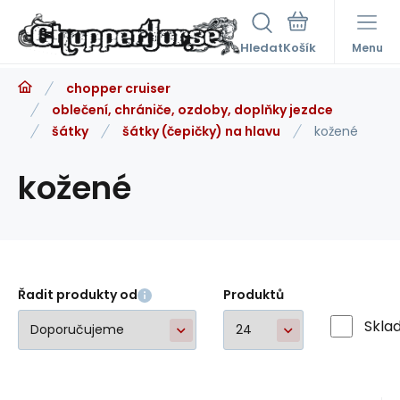
Hledat
Menu
chopper cruiser
oblečení, chrániče, ozdoby, doplňky jezdce
šátky
šátky (čepičky) na hlavu
kožené
kožené
Řadit produkty od
Produktů
Skla