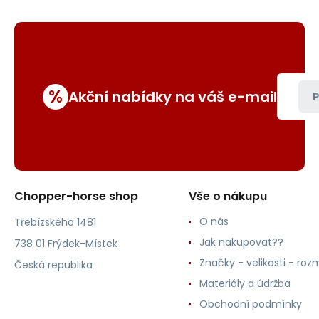
%
Akční nabídky na váš e-mail
P
Chopper-horse shop
Vše o nákupu
O nás
Třebízského 1481
Jak nakupovat??
738 01 Frýdek-Místek
Značky - velikosti - roz
Česká republika
Materiály a údržba
Obchodní podmínky