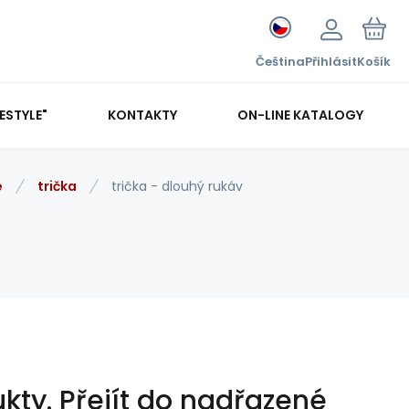
Čeština
Přihlásit
Košík
FESTYLE"
KONTAKTY
ON-LINE KATALOGY
e
trička
trička - dlouhý rukáv
kty.
Přejít do nadřazené