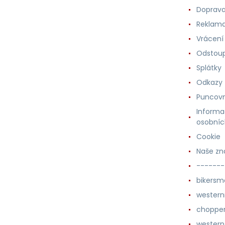
Doprava
Reklama
Vrácení
Odstoup
Splátky
Odkazy
Puncovn
Informa
osobníc
Cookie
Naše zn
-------
bikersm
wester
chopper
western