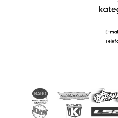
kate
E-mail
Telef