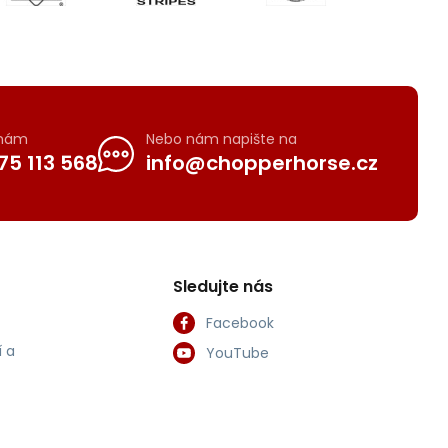
 nám
Nebo nám napište na
75 113 568
info@chopperhorse.cz
Sledujte nás
Facebook
 a
YouTube