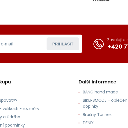
Zavolejte
PŘIHLÁSIT
+420 7
ákupu
Další informace
BANG hand made
upovat??
BIKERSMODE - oblečení
doplňky
 velikosti - rozměry
Brašny Turinek
ly a údržba
DENIX
ní podmínky