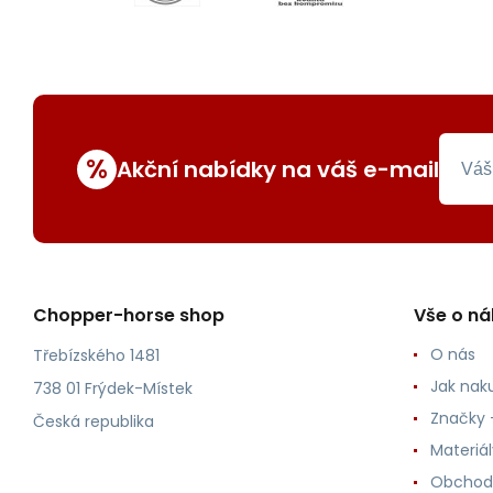
%
Akční nabídky na váš e-mail
Chopper-horse shop
Vše o n
O nás
Třebízského 1481
Jak nak
738 01 Frýdek-Místek
Značky -
Česká republika
Materiá
Obchod