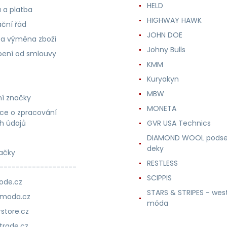
HELD
 a platba
HIGHWAY HAWK
ční řád
JOHN DOE
 a výměna zboží
Johny Bulls
ení od smlouvy
KMM
Kuryakyn
MBW
í značky
MONETA
ce o zpracování
h údajů
GVR USA Technics
DIAMOND WOOL podse
deky
ačky
RESTLESS
-------------------
SCIPPIS
ode.cz
STARS & STRIPES - wes
nmoda.cz
móda
store.cz
trade.cz