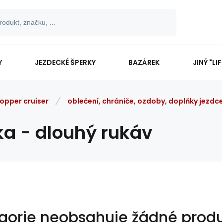
Y
JEZDECKÉ ŠPERKY
BAZÁREK
JINÝ "LI
opper cruiser
oblečení, chrániče, ozdoby, doplňky jezdc
ka - dlouhý rukáv
gorie neobsahuje žádné produ