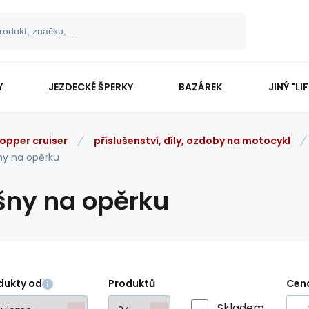
Y
JEZDECKÉ ŠPERKY
BAZÁREK
JINÝ "LI
opper cruiser
příslušenství, díly, ozdoby na motocykl
ny na opěrku
šny na opěrku
dukty od
Produktů
Cen
Skladem