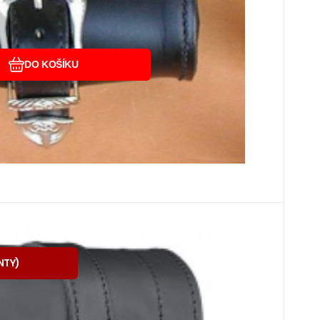
DO KOŠÍKU
8
878
s
síců
č
ruiser Sissy-bar
NTY
)
na pro snadné přichycení k opěrce spolujez