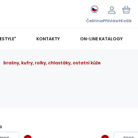
Čeština
Přihlásit
Košík
FESTYLE"
KONTAKTY
ON-LINE KATALOGY
brašny, kufry, rolky, chlastáky, ostatní kůže
a