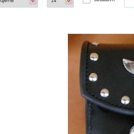
Brašny Turinek
Kapsa n
Kvalitní česká kožená motocykl