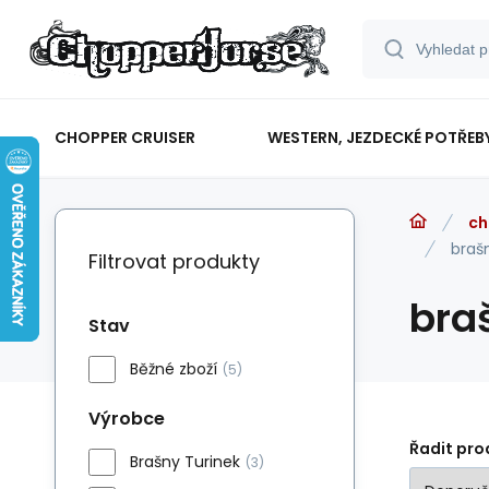
CHOPPER CRUISER
WESTERN, JEZDECKÉ POTŘEB
ch
braš
Filtrovat produkty
bra
Stav
Běžné zboží
(5)
Výrobce
Řadit pro
Brašny Turinek
(3)