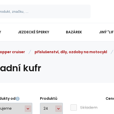
Y
JEZDECKÉ ŠPERKY
BAZÁREK
JINÝ "LI
opper cruiser
příslušenství, díly, ozdoby na motocykl
adní kufr
dukty od
Produktů
Cen
Skladem