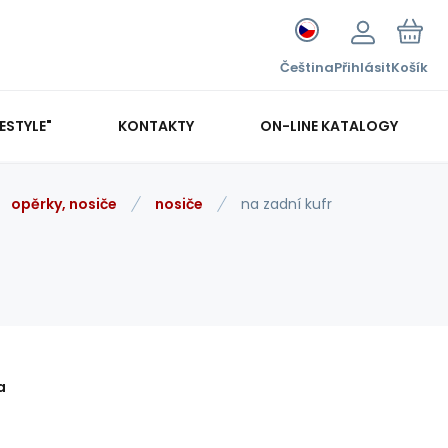
Čeština
Přihlásit
Košík
FESTYLE"
KONTAKTY
ON-LINE KATALOGY
opěrky, nosiče
nosiče
na zadní kufr
a