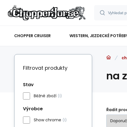
CHOPPER CRUISER
WESTERN, JEZDECKÉ POTŘEB
ch
Filtrovat produkty
na z
Stav
Běžné zboží
(1)
Výrobce
Řadit pro
Show chrome
(1)