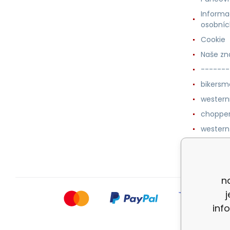
Informa
osobníc
Cookie
Naše zn
-------
bikersm
wester
chopper
western
botykm
n
inf