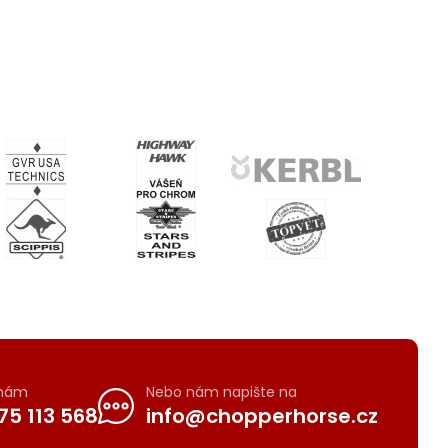
 nám
Nebo nám napište na
75 113 568
info@chopperhorse.cz