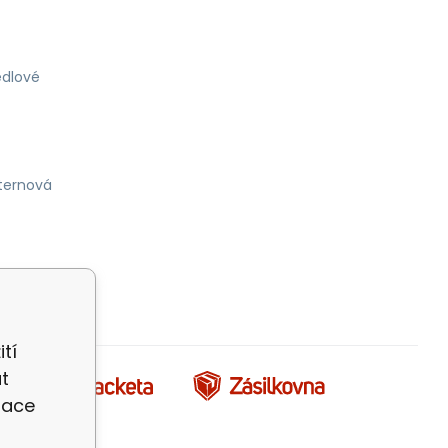
dlové
ternová
tí
t
zace