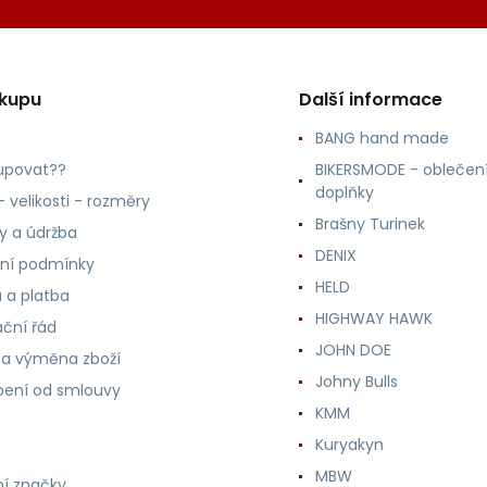
ákupu
Další informace
BANG hand made
upovat??
BIKERSMODE - oblečení
doplňky
 velikosti - rozměry
Brašny Turinek
ly a údržba
DENIX
ní podmínky
HELD
 a platba
HIGHWAY HAWK
ční řád
JOHN DOE
 a výměna zboží
Johny Bulls
ení od smlouvy
KMM
Kuryakyn
MBW
í značky