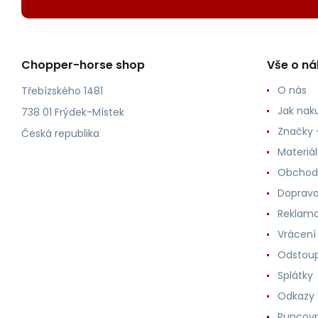
Chopper-horse shop
Vše o n
O nás
Třebízského 1481
Jak nak
738 01 Frýdek-Místek
Značky -
Česká republika
Materiá
Obchod
Doprava
Reklama
Vrácení
Odstoup
Splátky
Odkazy
Puncovn