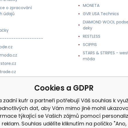
MONETA
ce o zpracování
h údajů
GVR USA Technics
DIAMOND WOOL podse
deky
ačky
RESTLESS
-------------------
SCIPPIS
ode.cz
STARS & STRIPES - wes
nmoda.cz
móda
store.cz
trade.cz
m.cz
Cookies a GDPR
a zadní kufr a partneři potřebují Váš souhlas k využi
jednotlivých dat, aby Vám mimo jiné mohli ukazova
ormace týkající se Vašich zájmů pomocí personali
reklam. Souhlas udělíte kliknutím na políčko "Ano,