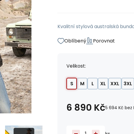
Kvalitní stylová australská bunda
Oblíbený
Porovnat
Velikost:
S
M
L
XL
XXL
3XL
6 890
Kč
5 694
Kč
bez
ks