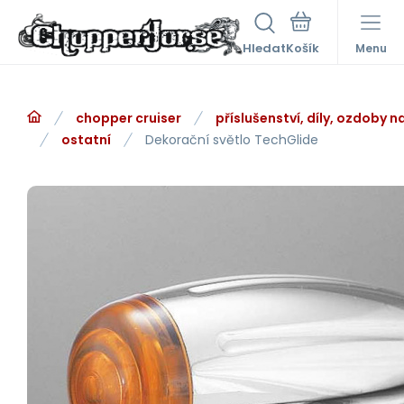
Hledat
Menu
chopper cruiser
příslušenství, díly, ozdoby 
ostatní
Dekorační světlo TechGlide