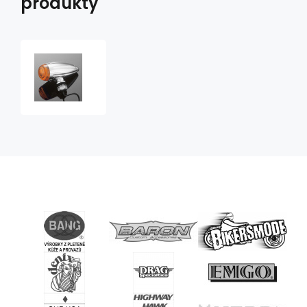
produkty
Dekorační
světlo
TechGlide