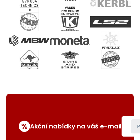
%
Akční nabídky na váš e-mail
P