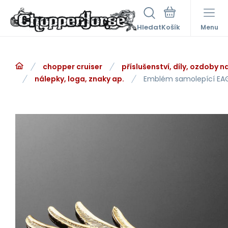
Hledat
Menu
chopper cruiser
příslušenství, díly, ozdoby 
nálepky, loga, znaky ap.
Emblém samolepící EA