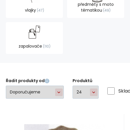
předměty s moto
vlajky
tématikou
47
49
zapalovače
110
Řadit produkty od
Produktů
Skla
Kód:
EAN:
go2064
A52645
Skladem
1
ks
Görtrud