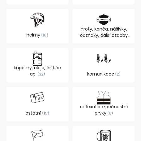
hroty, konča, nášivky,
helmy
odznaky, další ozdoby
16
105
kapaliny, oleje, čističe
ap.
komunikace
32
2
reflexní bezpečnostní
ostatní
prvky
15
6