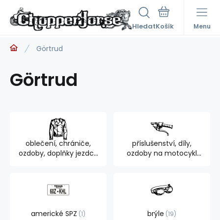
Hledat
Menu
Görtrud
Görtrud
oblečení, chrániče,
příslušenství, díly,
ozdoby, doplňky jezdce
ozdoby na motocykl
894
762
americké SPZ
brýle
1
19