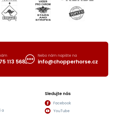
 nám
Nebo nám napište na
75 113 568
info@chopperhorse.cz
Sledujte nás
Facebook
 a
YouTube