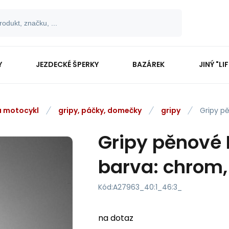
Y
JEZDECKÉ ŠPERKY
BAZÁREK
JINÝ "LI
na motocykl
gripy, páčky, domečky
gripy
Gripy pě
Gripy pěnové 
barva: chrom
Kód:
A27963_40:1_46:3_
na dotaz