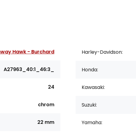
hway Hawk - Burchard
Harley-Davidson:
A27963_40:1_46:3_
Honda:
24
Kawasaki:
chrom
Suzuki:
22 mm
Yamaha: