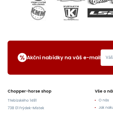
%
Akční nabídky na váš e-mail
Chopper-horse shop
Vše o n
O nás
Třebízského 1481
Jak nak
738 01 Frýdek-Místek