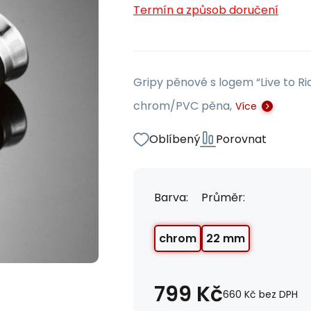
Termín a způsob doručení
Gripy pěnové s logem “Live to Rid
chrom/PVC pěna,
Více
Oblíbený
Porovnat
Barva:
Průměr:
chrom
22 mm
799
Kč
660
Kč
bez DPH