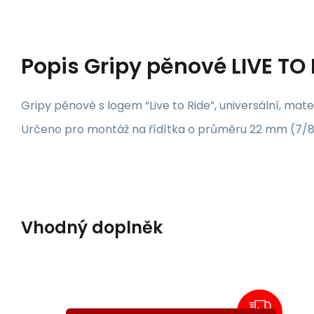
Popis
Gripy pěnové LIVE TO 
Gripy pěnové s logem “Live to Ride”, universální, m
Určeno pro montáž na řídítka o průměru 22 mm (7/8")
Vhodný doplněk
Kód dod.:
Kód:
A58188
55-280
na dotaz
Záruka
5 189
24 měsíců
Kč
řídítka Apehanger wide
od
CHROM
ČERNÁ