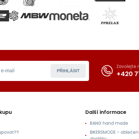
Zavolejte
PŘIHLÁSIT
+420 7
ákupu
Další informace
BANG hand made
upovat??
BIKERSMODE - oblečení
doplňky